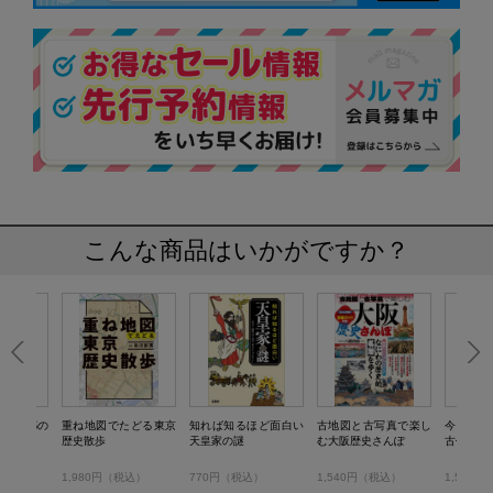
こんな商品はいかがですか？
い 京都の
重ね地図でたどる東京
知れば知るほど面白い
古地図と古写真で楽し
今こそ知
歴史散歩
天皇家の謎
む大阪歴史さんぽ
古代史
税込）
1,980円（税込）
770円（税込）
1,540円（税込）
1,540