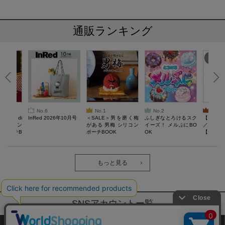
通販ランキング
No.6
No.1
No.2
No.3
erta di
InRed 2026年10月号
＜SALE＞男を磨く梅
ふしぎなとろけるスク
【SAL
 キルティン
がある 男梅 シリコン
イーズ！ メルぷにBO
／Lサイ
ーポーチB
ポーチBOOK
OK
【一般医療
verypro
ウェア 
ク・ロン
もっと見る
SNSアカウントー覧