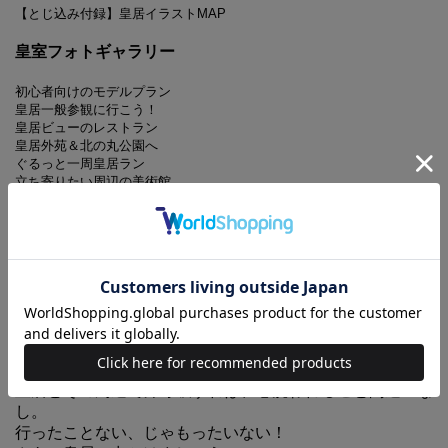
【とじ込み付録】
皇居イラストMAP
皇室フォトギャラリー
初心者向けのモデルプラン
皇居一般参観に行こう！
皇居ビューのレストラン
皇居外苑＆北の丸公園へ
ぐるっと一周皇居ラン
立ち寄りたい周辺の美術館
皇居歳時記
アフタヌーンティーを満喫
おみやげも充実
近くでおいしいもの発見
旧江戸城を古地図と巡る
東京のど真ん中にある東京ドーム25個分を超える広大な
緑。
その上に、どこまでも広がる青い空。
皇居とその周辺で深呼吸すれば、心洗われること間違いな
し。
行ったことない、じゃもったいない！