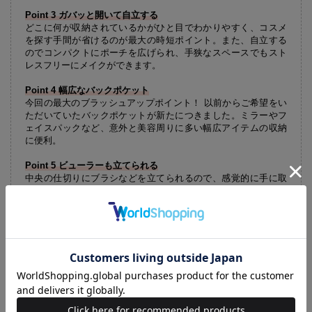
Point 3 ガバッと開いて自立する
どこに何が収納されているかがひと目でわかりやすく、コスメ
を探す手間が省けるのが最大の時短ポイント。また、自立する
のでコンパクトにポーチを広げられ、手狭なスペースでもスト
レスフリーにメイクができます。
Point 4 幅広なバックポケット
今回の最大のブラッシュアップポイント！ 以前からご希望をい
ただいていたバックポケットが新たにつきました。ミラーやフ
ェイスパックなど、意外と美容周りに多い幅広アイテムの収納
に便利。
Point 5 ビューラーも立てられる
中央の仕切りにブラシなどを立てられるので、感覚的に手に取
って戻せるのも時短ポイント。特に奥に入り込むと取り出しに
くいビューラーの収納におすすめです。意匠権を取得している
人気機能。
Point 6 デッドスペースにも収納を
上部がデッドスペースになりがちなコスメポーチ。上からもの
を重ねていくことによって整理が困難に…… 。ポケットをつけ
ることでお悩みを解消！ 立体的なポケットで、リップやコンタ
クトレンズの収納に便利！