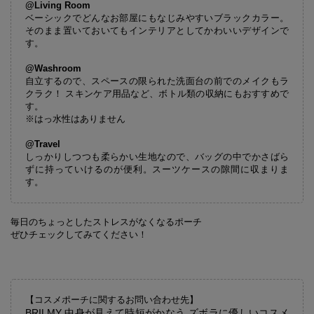
@Living Room
ベーシックでどんなお部屋にもなじみやすいブラックカラー。
そのまま置いておいてもインテリアとしてかわいいデザインで
す。
@Washroom
自立するので、スペースの限られた洗面台の前でのメイクもラ
クラク！ スキンケア用品など、ボトル類の収納にもおすすめで
す。
※はっ水性はありません
@Travel
しっかりしつつも柔らかい生地なので、バッグの中でかさばら
ずに持っていけるのが便利。スーツケースの隙間に収まりま
す。
毎日のちょっとしたストレスがなくなるポーチ
ぜひチェックしてみてください！
【コスメポーチに関するお問い合わせ先】
BRILMY 中身が見えて時短がかなう ズボラに優しいコスメ