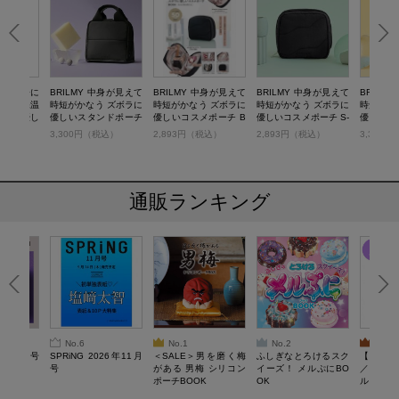
小物が迷子に
BRILMY 中身が見えて
BRILMY 中身が見えて
BRILMY 中身が見えて
BRILM
保冷・保温
時短がかなう ズボラに
時短がかなう ズボラに
時短がかなう ズボラに
時短がか
ボラに優し
優しいスタンドポーチ
優しいコスメポーチ B
優しいコスメポーチ S-
優しいコス
バッグ B
BOOK
OOK S-size BLACK v
size BLACK ver. SPE
size BLA
税込）
3,300円（税込）
2,893円（税込）
2,893円（税込）
3,300
er.
CIAL PACKAGE
CIAL PA
通販ランキング
No.6
No.1
No.2
No.3
26年10月号
SPRiNG 2026年11月
＜SALE＞男を磨く梅
ふしぎなとろけるスク
【SAL
号
がある 男梅 シリコン
イーズ！ メルぷにBO
／Lサ
ポーチBOOK
OK
ル）【一
Recover