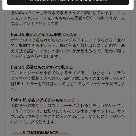
Point 7 パウダーを平置きできる
横向きに収納すると、粉が舞い悲惨なことになるパウダー。大
きめのパウダーも平置きできるサイズに設計しています。クッ
ションファンデーションももちろん平置きOK！ 地味ですが、人
気なポイントのひとつです。
Point 8 細かいアイテムを並べられる
ポーチの中で埋もれがちなシングルアイシャドウなどを「並べ
て」収納できるポケット。底に入ると取り出しにくいので、あ
えて浅く設計。メッシュ素材で中身が見えるので、迷わず狙っ
たアイテムを取り出せます。
Point 9 必要なものがすべて収まる
フルメイク一式が余裕で収まるサイズ感。これひとつにブラシ
まですべて収納できるので、旅行の際にもそのまま持っていけ
ばOK！ ミラーを置けばいつでもどこでもドレッサーが完成しま
す。
Point 10 小さいアイテムもキャッチ！
毛抜きや綿棒など、コスメポーチに入れると埋もれていってし
まうアイテムは、仕切りについている小さいポケットに。サン
プルのパウチなどをここに入れておけば、なくしにくく使いた
いタイミングで使えます。
～～～SITUATION IMAGE～～～