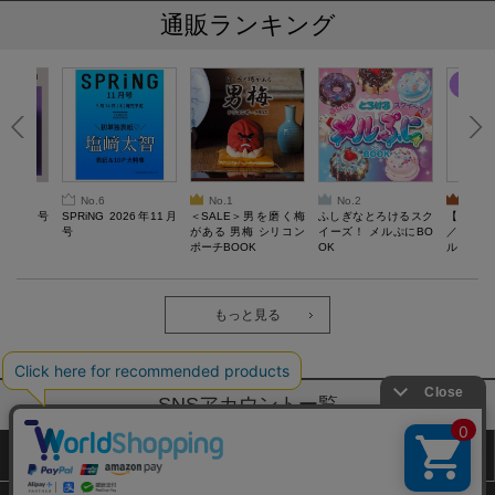
通販ランキング
No.6
No.1
No.2
No.3
26年10月号
SPRiNG 2026年11月
＜SALE＞男を磨く梅
ふしぎなとろけるスク
【SAL
号
がある 男梅 シリコン
イーズ！ メルぷにBO
／Lサ
ポーチBOOK
OK
ル）【一
Recover
労回復ウ
ーネック
ツ
もっと見る
SNSアカウントー覧
サイトマップ
公式通販ご利用ガイド