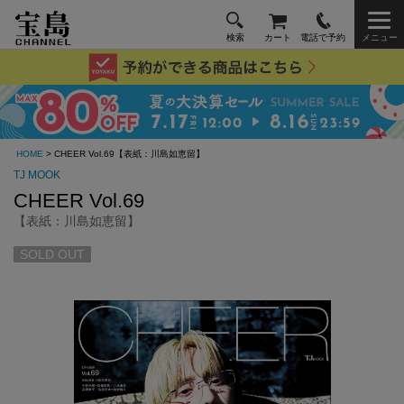
検索
カート
電話で予約
メニュー
HOME
> CHEER Vol.69【表紙：川島如恵留】
TJ MOOK
CHEER Vol.69
【表紙：川島如恵留】
SOLD OUT