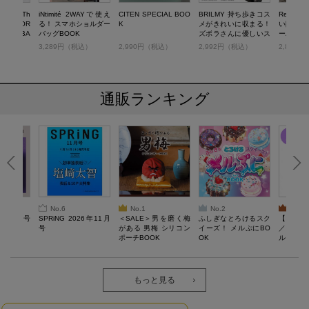
LSEN Th
iNtimité 2WAYで使え
CITEN SPECIAL BOO
BRILMY 持ち歩きコス
Resist
DS STOR
る！ スマホショルダー
K
メがきれいに収まる！
い防水ス
ルダー BA
バッグBOOK
ズボラさんに優しいス
ーバッグB
UPE
マホショルダーバッグ
税込）
3,289円（税込）
2,990円（税込）
2,992円（税込）
2,849
BOOK
通販ランキング
No.6
No.1
No.2
No.3
26年10月号
SPRiNG 2026年11月
＜SALE＞男を磨く梅
ふしぎなとろけるスク
【SAL
号
がある 男梅 シリコン
イーズ！ メルぷにBO
／Lサ
ポーチBOOK
OK
ル）【一
Recover
労回復ウ
ーネック
ツ
もっと見る