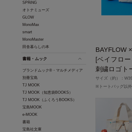
SPRiNG
オトナミューズ
GLOW
MonoMax
smart
MonoMaster
田舎暮らしの本
BAYFLOW ×
[ベイフロー
書籍・ムック
刺繍ロゴト
ブランドムック®・マルチメディア
別冊宝島
サイズ（約）：W39.5
TJ MOOK
※トートバッグ以
TJ MOOK（知恵袋BOOKS）
TJ MOOK（ふくろうBOOKS）
宝島MOOK
e-MOOK
書籍
宝島社文庫