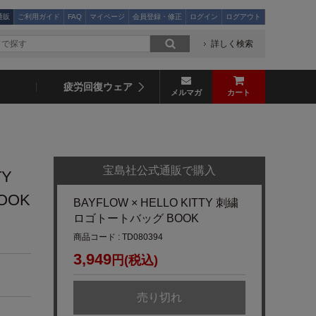
通販
ご利用ガイド
FAQ
マイページ
会員登録・修正
ログイン
ログアウト
詳しく検索
疲労回復ウェア
メルマガ
カート
宝島社公式通販で購入
TY
OOK
BAYFLOW × HELLO KITTY 刺繍
ロゴトートバッグ BOOK
商品コード : TD080394
3,949
円(税込)
売り切れ