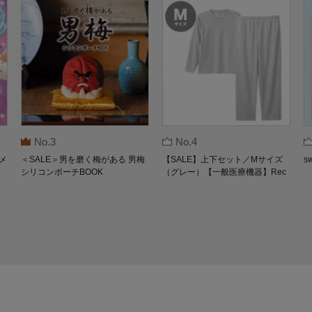
No.3
No.4
メ
＜SALE＞男を磨く梅がある 男梅
【SALE】上下セット／Mサイズ
s
シリコンポーチBOOK
（グレー）【一般医療機器】Rec
overypro Lab. 疲労回復ウェア 長
袖クルーネック・ロングパンツ