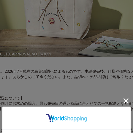
、2026年7月現在の編集部調べによるものです。本誌発売後、仕様や価格な
ります。あらかじめご了承ください。また、品切れ・欠品の際はご容赦くださ
配送について】
を同時にお求めの場合、最も発売日の遅い商品に合わせての一括配送となりま
別々の配送をご希望の場合は、お手数をおかけしますが、それぞれ個別にお買
ンのモニターやスマートフォンの画面によっては、商品の色合いが、画面表示