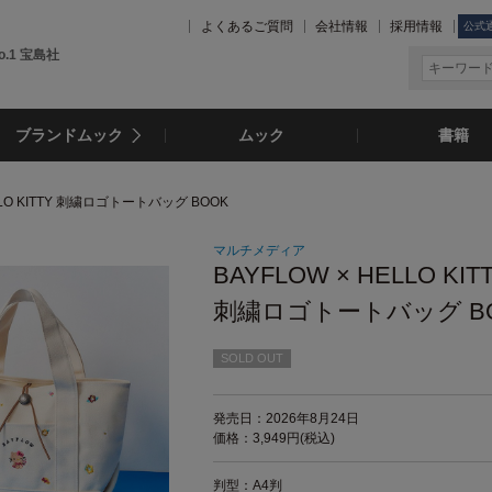
よくあるご質問
会社情報
採用情報
公式
.1 宝島社
ブランドムック
ムック
書籍
ELLO KITTY 刺繍ロゴトートバッグ BOOK
マルチメディア
BAYFLOW × HELLO KIT
刺繍ロゴトートバッグ B
SOLD OUT
発売日：2026年8月24日
価格：3,949円(税込)
判型：A4判