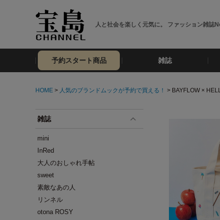
人と社会を楽しく元気に。 ファッション雑誌No
予約スタート商品
雑誌
HOME
>
人気のブランドムックが予約で買える！
> BAYFLOW × H
雑誌
mini
InRed
大人のおしゃれ手帖
sweet
素敵なあの人
リンネル
otona ROSY