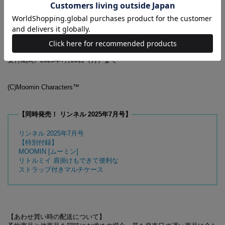
7月号増刊の付録に関するお問い合わせ先
【リンネル7月号増刊 付録対応事務局】
0120-053-050
受付時間／10:00～17:00
（土・日・祝日を除く)
受付期間／2025年7月28日（月）まで
(C)Moomin Characters™
【同時発売！ リンネル 2025年7月号】
リンネル 2025年7月号
【特別付録】
MOOMIN [ムーミン]
リトルミイ 肩掛けもできて便利な
ストラップ付きマルチケース
【あわせ買い時の配送について】