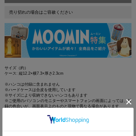
売り切れの場合はご容赦ください
サイズ（約）
ケース: 縦12.2×横7.3×厚さ2.3cm
※ハンコは付録に含まれません
※ハードケースは合皮を使用しています
※サイズにより収納できないハンコもあります
※ご使用のパソコンのモニターやスマートフォンの画面によっては、付
録の色合いが、画面表示上のものと現物で異なる場合があります
※誌面内容は『リンネル』7月号に対し、一部掲載していない記事
があります