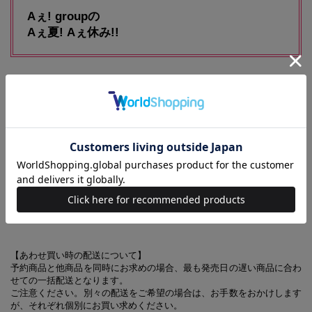
Aぇ! groupの
Aぇ夏! Aぇ休み!!
※『mini7月号』に対し、一部掲載していない記事があります
※7月号増刊に、ハローキティのリボン型ミニバッグ付録はつきません
【同時発売！ mini 2026年7月号】
mini 2026年7月号
【特別付録】ハローキティ
ストラップ付きリボン型ミニBAG
【あわせ買い時の配送について】
予約商品と他商品を同時にお求めの場合、最も発売日の遅い商品に合わ
せての一括配送となります。
ご注意ください。別々の配送をご希望の場合は、お手数をおかけします
が、それぞれ個別にお買い求めください。