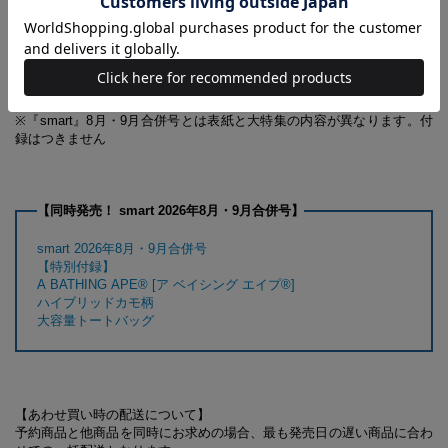
貼り込み付録
［1］証明写真風ステッカー
［2］フォトカードデザイン厚紙ピンナップ
※『smart』8月・9月合併号とは表紙と大特集の内容が異なります。付
録はつきません
【同時発売！ smart 2026年8月・9月合併号】
smart 2026年8月・9月合併号
【特別付録】
A BATHING APE® [ア ベイシング エイプ®]
ハイブリッドカモ柄
大容量トートバッグ
【あわせ買い時の配送について】
予約商品と他商品を同時にお求めの場合、最も発売日の遅い商品に合わ