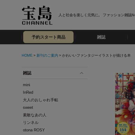
人と社会を楽しく元気に。 ファッション雑誌No
予約スタート商品
雑誌
HOME
>
新刊のご案内
> かわいいファンタジーイラストが描ける本
雑誌
mini
InRed
大人のおしゃれ手帖
sweet
素敵なあの人
リンネル
otona ROSY