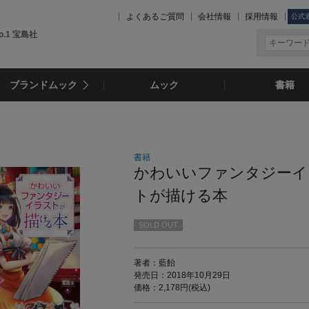
よくあるご質問
会社情報
採用情報
公式
.1 宝島社
ブランドムック
ムック
書籍
書籍
かわいいファンタジーイ
トが描ける本
SOLD OUT
著者：藍飴
発売日：2018年10月29日
価格：2,178円(税込)