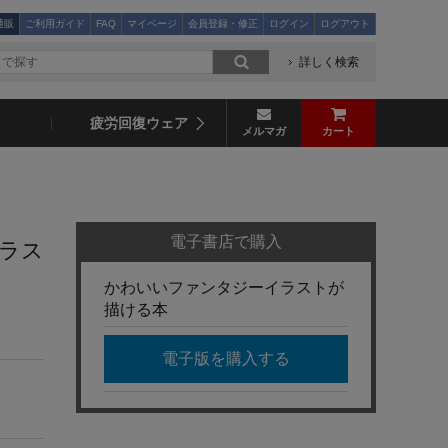
通販
ご利用ガイド
FAQ
マイページ
会員登録・修正
ログイン
ログアウト
詳しく検索
疲労回復ウェア
メルマガ
カート
電子書店で購入
ラス
かわいいファンタジーイラストが
描ける本
電子版を購入する