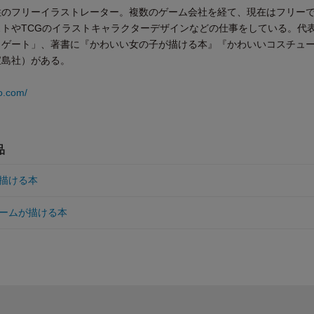
住のフリーイラストレーター。複数のゲーム会社を経て、現在はフリー
トやTCGのイラストキャラクターデザインなどの仕事をしている。代
ラゲート」、著書に『かわいい女の子が描ける本』『かわいいコスチュ
宝島社）がある。
o.com/
品
描ける本
ームが描ける本