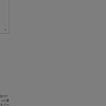
回のテ
った基
タジー