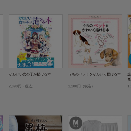
かわいい女の子が描ける本
うちのペットをかわいく描ける本
誰
る
ト
2,090円（税込）
1,100円（税込）
1