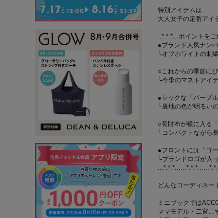
特別アイテムは……
大人女子の定番アイテ
..*.*.*...ポイントをご紹介
●ブランド人気ナン
└オフホワイトの刺
○これからの季節に
└今季のマストアイ
●シックな「パープ
└裏地の色が明るい
○長財布が横に入る
└コンパクトながら
●フロントには「ゴ
└ブランドロゴが入
...*.*.*......*.*.*......*.*.
どんなコーディネー
ミニブックではACC
ママモデル・二宮こ