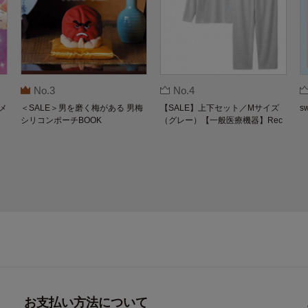
No.3
No.4
メ
＜SALE＞男を磨く梅がある 男梅
【SALE】上下セット／Mサイズ
s
シリコンポーチBOOK
（グレー）【一般医療機器】Rec
overypro Lab. 疲労回復ウェア 長
袖クルーネック・ロングパンツ
お支払い方法について