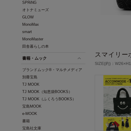
SPRiNG
オトナミューズ
GLOW
MonoMax
smart
MonoMaster
田舎暮らしの本
スマイリー
書籍・ムック
SIZE(約)：W26×H1
ブランドムック®・マルチメディア
別冊宝島
TJ MOOK
TJ MOOK（知恵袋BOOKS）
TJ MOOK（ふくろうBOOKS）
宝島MOOK
e-MOOK
書籍
宝島社文庫