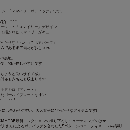
ム! 「スマイリーボアバッグ」です。
...*.*.*...
バーワンの「スマイリー」デザイン
繍で描かれたスマイリーがキュート
ぴったりな「ふわもこボアバッグ」
テムであるボア素材がおしゃれ!
ルの裏地」
ので、物が探しやすいです
「ちょうど良いサイズ感」
長財布もきちんと収まります
ールドのロゴプレート」
ったゴールドプレートをオン
*......*.*.*...
トにも合わせやすい、大人女子にぴったりなアイテムです!
OMMODE最新コレクションの撮り下ろしシューティングのほか、
ずえさんによるボアバッグを合わせた5パターンのコーディネートを掲載!