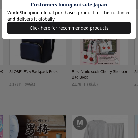
OK
SLOBE IENA Backpack Book
RoseMarie seoir Cherry Shopper
S
Bag Book
2,178円（税込）
2,178円（税込）
2