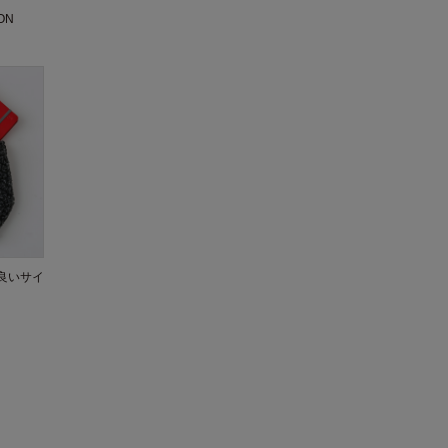
ON
良いサイ
！