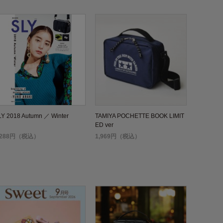
LY 2018 Autumn ／ Winter
TAMIYA POCHETTE BOOK LIMIT
ED ver
,288円（税込）
1,969円（税込）