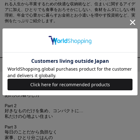
れる人生から卒業するための快適な収納術など、住まいに関するアイデ
アに加え、ひとりでも食事をおろそかにしない、食材をムダにしない料
理術、年金で心豊かに暮らすお金術とお小遣いを増やす投資術など、実
例をたっぷりご紹介します。
※掲載情報は2018年11月現在の編集部調べによるものです。本誌発売
後、予告なく仕様や価格などが変更になる場合があります。あらかじ
め、ご了承ください。
目次
Part 1
様々な別れを経て、元気に暮らす
ひとりの時間を楽しむ
あの人の暮らし方
Part 2
好きなものだけを集め、コンパクトに…
私だけの心地よい住まい
Part 3
毎日のことだから負担なく
家事、ひとり分ごはんの