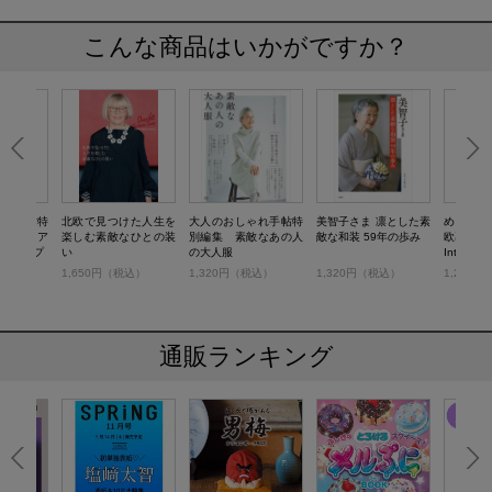
こんな商品はいかがですか？
ゃれ手帖特
北欧で見つけた人生を
大人のおしゃれ手帖特
美智子さま 凛とした素
めがねと
敵なシニア
楽しむ素敵なひとの装
別編集 素敵なあの人
敵な和装 59年の歩み
欧暮らし。 L
スナップ
い
の大人服
Interior
税込）
1,650円（税込）
1,320円（税込）
1,320円（税込）
1,210
通販ランキング