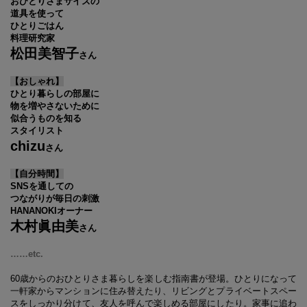
おひとりさまサイズの
道具を使って
ひとりごはん
料理研究家
松田美智子
さん
【おしゃれ】
ひとり暮らしの部屋に
物を増やさないために
似合うものを知る
スタイリスト
chizu
さん
【自分時間】
SNSを通しての
つながりが毎日の刺激
HANANOKIオーナー
木村眞由美
さん
……etc.
60歳からのおひとりさま暮らしを楽しむ指南書が登場。ひとりになって
一軒家からマンションに住み替えたり、リビングとプライベートスペー
スをしっかり分けて、友人を呼んで楽しめる部屋にしたり。家事に追わ