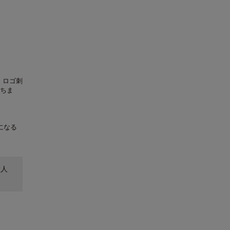
。ロゴ刺
ちま
になる
大人