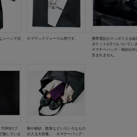
なシーンで活
※ブラックフォーマル用です。
携帯電話がスッポリ入る縦
ポケットが2つもついて
※マナーバッグ・袱紗以外
含まれません。
TORIIのブ
靴や袱紗、数珠などいろいろなもの
で施していま
が入る大容量。 ※マナーバッグ・