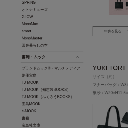
SPRiNG
オトナミューズ
GLOW
MonoMax
smart
中身を見る
MonoMaster
田舎暮らしの本
書籍・ムック
YUKI TO
ブランドムック®・マルチメディア
別冊宝島
サイズ（約）
TJ MOOK
マナーバッグ：W34×H
TJ MOOK（知恵袋BOOKS）
袱紗：W20×H11.5
TJ MOOK（ふくろうBOOKS）
宝島MOOK
e-MOOK
書籍
宝島社文庫