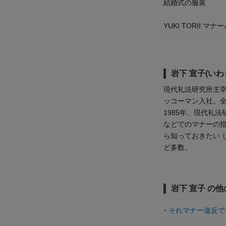
結婚式の服装
YUKI TORII 
岩下 宣子(いわ
現代礼法研究所主宰
ッコーマン入社。
1985年、現代礼
などでのマナーの指
ら知っておきたい 
ど多数。
岩下 宣子 の
それマナー違反で