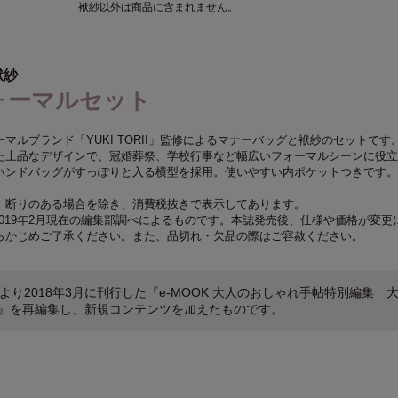
袱紗以外は商品に含まれません。
袱紗
ォーマルセット
マルブランド「YUKI TORII」監修によるマナーバッグと袱紗のセットです
た上品なデザインで、冠婚葬祭、学校行事など幅広いフォーマルシーンに役立
ハンドバッグがすっぽりと入る横型を採用。使いやすい内ポケットつきです。
、断りのある場合を除き、消費税抜きで表示してあります。
019年2月現在の編集部調べによるものです。本誌発売後、仕様や価格が変更
らかじめご了承ください。また、品切れ・欠品の際はご容赦ください。
より2018年3月に刊行した『e-MOOK 大人のおしゃれ手帖特別編集 
K』を再編集し、新規コンテンツを加えたものです。