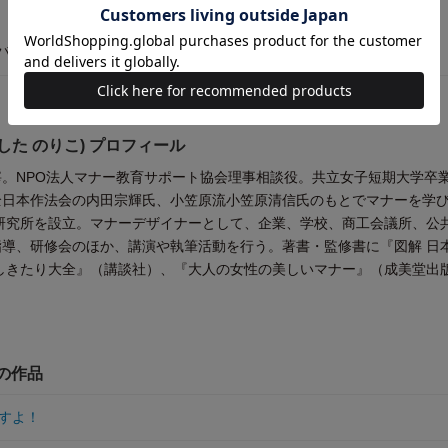
マナーバッグ＆袱紗（ふくさ）
した のりこ) プロフィール
。NPO法人マナー教育サポート協会理事相談役。共立女子短期大学卒
全日本作法会の内田宗輝氏、小笠原流小笠原清信氏のもとでマナーを学
法研究所を設立。マナーデザイナーとして、企業、学校、商工会議所、公
導、研修会のほか、講演や執筆活動を行う。著書・監修書に『図解 日
しきたり大全』（講談社）、『大人の女性の美しいマナー』（成美堂出
他の作品
すよ！