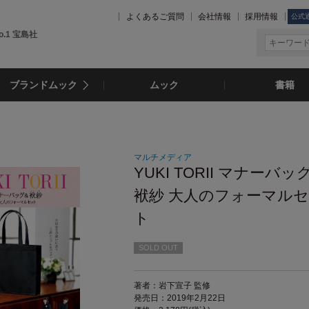
よくあるご質問
会社情報
採用情報
公式
.1 宝島社
ブランドムック
ムック
書籍
マルチメディア
YUKI TORII マナーバッ
袱紗 大人のフォーマル
ト
SOLD OUT
著者：岩下宣子 監修
発売日：2019年2月22日