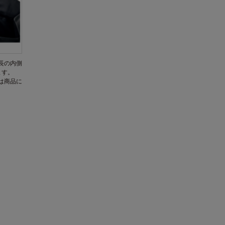
長の内側
います。
は商品に