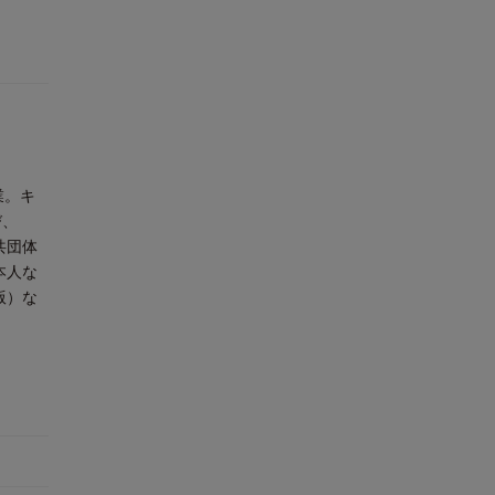
業。キ
び、
共団体
本人な
版）な