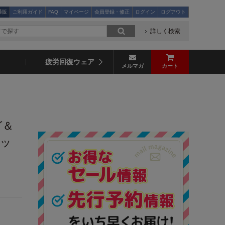
通販
ご利用ガイド
FAQ
マイページ
会員登録・修正
ログイン
ログアウト
詳しく検索
疲労回復ウェア
メルマガ
カート
グ＆
セッ