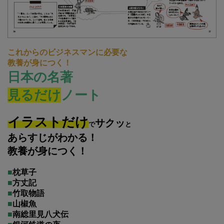
これからのビジネスマンに必要な
教養が身につく！
日本の名著
見るだけ
ノート
イラストだけ
サクッ
で
と
あらすじがわかる！
教養が身につく！
■
枕草子
■
方丈記
■
竹取物語
■
山椒魚
■
南総里見八犬伝