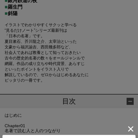
■
銀河鉄道の夜
■
羅生門
■
斜陽
イラストでわかりやすくサクッと学べる
“見るだけノート”シリーズ最新刊は
「日本の名著」です。
夏目漱石、芥川龍之介、太宰治といった
文豪から福沢諭吉、西田幾多郎など、
社会人であれば教養として知っておきたい
古今の歴史的名著の数々をオールジャンルで
網羅。作品の成り立ちや時代背景、あらすじ
といったポイントをイラスト入りで
解説しているので、ゼロからはじめるあなたに
ピッタリの一冊です。
目次
はじめに
Chapter01
名著で読む人と人のつながり