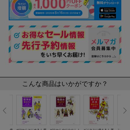
こんな商品はいかがですか？
も今すぐ使
ゼロからはじめる！ 哲
ゼロからやりなおし！
ビジネスに使える！ 孫
これから