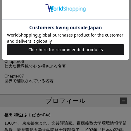
Chapter02
名著から学ぶ日本の歴史
Chapter03
よりよい人生に導いてくれる一冊
Chapter04
社会と向き合う名著
Chapter05
名著から見る暮らしと文化
Chapter06
壮大な世界観で心を揺さぶる名著
Chapter07
世界で翻訳されている名著
プロフィール
福田 和也(ふくだ かずや)
1960年、東京都生まれ。文芸評論家。慶應義塾大学環境情報学部
教授。慶應義塾大学大学院修士課程修了。1993年『日本の家郷』