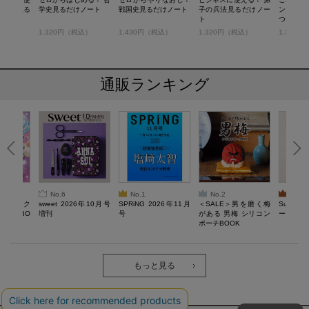
経済学見る
学史見るだけノート
戦国史見るだけノート
子の兵法見るだけノー
ンに必要
ト
つく！ 
だけノー
税込）
1,320円（税込）
1,430円（税込）
1,320円（税込）
1,320
通販ランキング
No.6
No.1
No.2
No.3
ろけるスク
sweet 2026年10月号
SPRiNG 2026年11月
＜SALE＞男を磨く梅
Sumikko
ルぷにBO
増刊
号
がある 男梅 シリコン
ーツチャ
ポーチBOOK
もっと見る