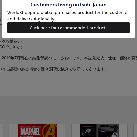
チは、トートの
り入るサイズ。
ーな2点セットを
トクな情報が
BOOK付きです
2019年7月現在の編集部調べによるものです。本誌発売後、仕様・価格が変
、特に記載のある場合を除き消費税抜きで表示してあります。