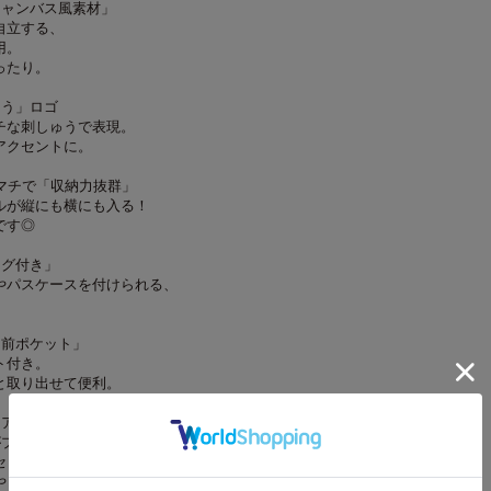
キャンバス風素材」
自立する、
用。
ったり。
ゅう」ロゴ
チな刺しゅうで表現。
アクセントに。
りマチで「収納力抜群」
トルが縦にも横にも入る！
です◎
ング付き」
やパスケースを付けられる、
な前ポケット」
ト付き。
と取り出せて便利。
リアポーチ」
がプリントされた
セットに！
やコインケースなどとして