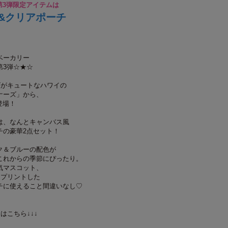
第3弾限定アイテムは
&クリアポーチ
ベーカリー
第3弾☆★☆
ゴがキュートなハワイの
ナーズ」から、
登場！
は、なんとキャンバス風
チの豪華2点セット！
ク＆ブルーの配色が
これからの季節にぴったり。
気マスコット、
をプリントした
チに使えること間違いなし♡
はこちら↓↓↓