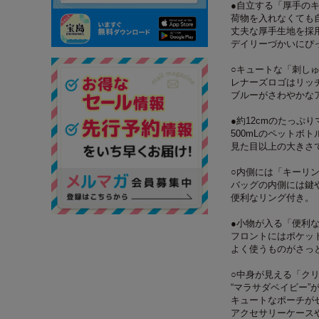
●自立する「厚手の
荷物を入れなくても
丈夫な厚手生地を採
デイリーづかいにぴ
○キュートな「刺し
レナーズロゴはリッ
ブルーがさわやかな
●約12cmのたっぷ
500mLのペットボ
見た目以上の大きさ
○内側には「キーリ
バッグの内側には鍵
便利なリング付き。
●小物が入る「便利
フロントにはポケッ
よく使うものがさっ
○中身が見える「ク
“マラサダベイビー”
キュートなポーチが
アクセサリーケース