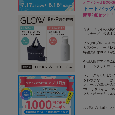
オフィシャルBOOK
トートバッグ
豪華2点セット！
☆★☆ハワイの人気
「レナーズ」公式本
ピンク×ブルーのロ
人気ベーカリー「レ
待望の新作BOOKが
今回の限定アイテム
トート＆クリアポー
レナーズらしいピン
さわやかなトートは
レナーズの隠れた人
“マラサダベイビー”
クリアポーチもマル
↓↓↓気になるポイント