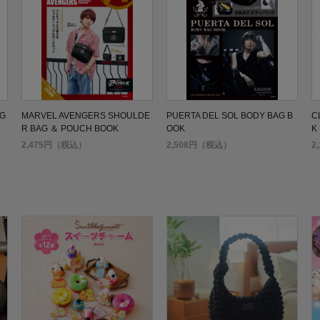
IG
MARVEL AVENGERS SHOULDE
PUERTA DEL SOL BODY BAG B
C
R BAG ＆ POUCH BOOK
OOK
K
2,475円（税込）
2,508円（税込）
2