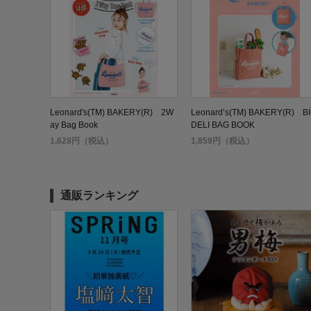
Leonard's(TM) BAKERY(R) 2W
Leonard’s(TM) BAKERY(R) B
ay Bag Book
DELI BAG BOOK
1,628円（税込）
1,859円（税込）
通販ランキング