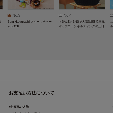
No.3
No.4
梅
Sumikkogurashi スイーツチャー
＜SALE＞SNSで人気沸騰! 韓国風
ふ
ムBOOK
ポップコーンキルティングの三日
ル
月バッグBOOK by THE SCAPE O
F GREEN
お支払い方法について
■お支払い方法