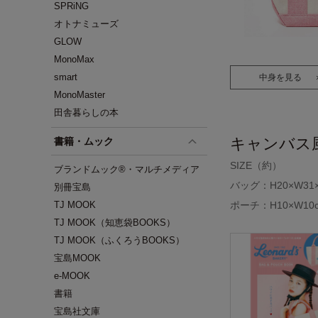
SPRiNG
オトナミューズ
GLOW
MonoMax
smart
中身を見る
MonoMaster
田舎暮らしの本
キャンバス
書籍・ムック
SIZE（約）
ブランドムック®・マルチメディア
バッグ：H20×W31×
別冊宝島
TJ MOOK
ポーチ：H10×W10
TJ MOOK（知恵袋BOOKS）
TJ MOOK（ふくろうBOOKS）
宝島MOOK
e-MOOK
書籍
宝島社文庫