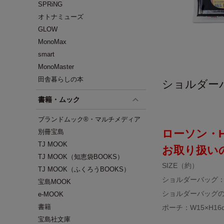
SPRiNG
オトナミューズ
GLOW
MonoMax
smart
MonoMaster
田舎暮らしの本
ショルダー
書籍・ムック
ブランドムック®・マルチメディア
ローソン・HM
別冊宝島
TJ MOOK
お取り扱い
TJ MOOK（知恵袋BOOKS）
SIZE（約）
TJ MOOK（ふくろうBOOKS）
ショルダーバッグ：W2
宝島MOOK
ショルダーバッグの
e-MOOK
書籍
ポーチ：W15×H16
宝島社文庫