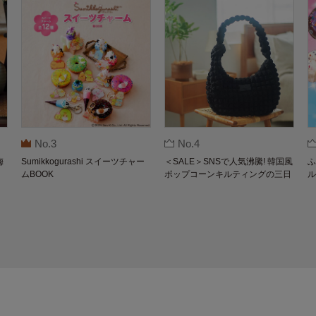
No.3
No.4
梅
Sumikkogurashi スイーツチャー
＜SALE＞SNSで人気沸騰! 韓国風
ふ
ムBOOK
ポップコーンキルティングの三日
ル
月バッグBOOK by THE SCAPE O
F GREEN