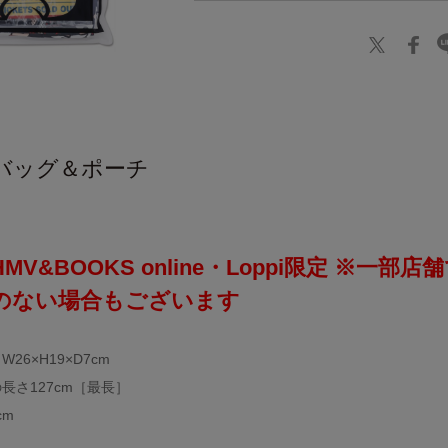
バッグ＆ポーチ
V&BOOKS online・Loppi限定 ※一部店
のない場合もございます
6×H19×D7cm
長さ127cm［最長］
cm