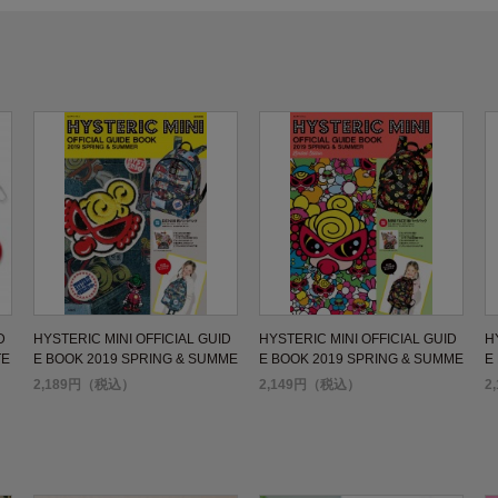
D
HYSTERIC MINI OFFICIAL GUID
HYSTERIC MINI OFFICIAL GUID
H
TE
E BOOK 2019 SPRING & SUMME
E BOOK 2019 SPRING & SUMME
E
R
R Limited Edition
R
2,189円（税込）
2,149円（税込）
2