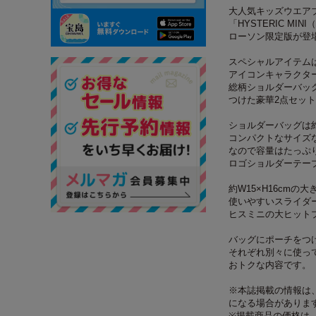
大人気キッズウエア
「HYSTERIC MI
ローソン限定版が登
スペシャルアイテム
アイコンキャラクター
総柄ショルダーバッ
つけた豪華2点セッ
ショルダーバッグは約W
コンパクトなサイズ
なので容量はたっぷ
ロゴショルダーテー
約W15×H16cmの
使いやすいスライダ
ヒスミニの大ヒット
バッグにポーチをつ
それぞれ別々に使っ
おトクな内容です。
※本誌掲載の情報は、
になる場合がありま
※掲載商品の価格は