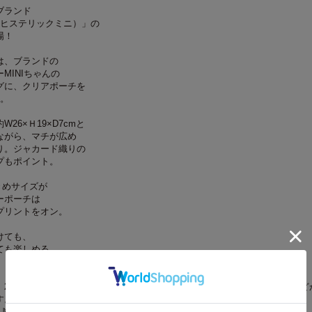
ブランド
NI（ヒステリックミニ）」の
場！
は、ブランドの
MINIちゃんの
グに、クリアポーチを
ト。
26×Ｈ19×D7cmと
ながら、マチが広め
り。ジャカード織りの
プもポイント。
大きめサイズが
ーポーチは
プリントをオン。
けても、
ても楽しめる
2019年7月現在の編集部調べによるものです。本誌発売後、仕様や価格など
す。あらかじめご了承ください。また、品切れ・欠品の際はご容赦ください。
、断りのある場合を除き消費税抜きで表示してあります。