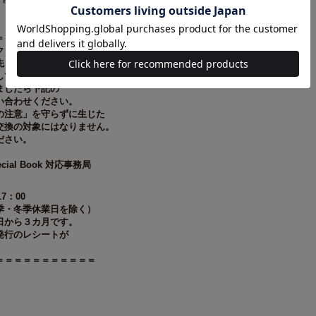
＝＝＝＝＝＝＝＝＝＝＝
クリアポーチに
先
しておりますが、万が一破損、
ましたら下記の
い合わせください。
の注意」を守らずに生じた
交換の対象にはなりません。
ださい。
pecial Book 対応事務局
7：00
季・冬季休業日を除く）
日から３カ月です。
発行のレシートが
＝＝＝＝＝＝＝＝＝＝＝