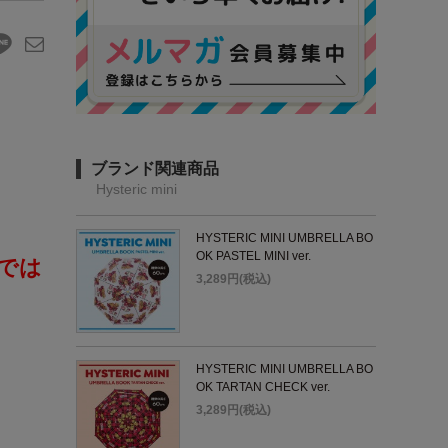
ブランド関連商品
Hysteric mini
HYSTERIC MINI UMBRELLA BO
OK PASTEL MINI ver.
舗では
3,289円(税込)
HYSTERIC MINI UMBRELLA BO
OK TARTAN CHECK ver.
3,289円(税込)