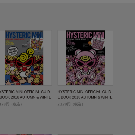
YSTERIC MINI OFFICIAL GUID
HYSTERIC MINI OFFICIAL GUID
 BOOK 2018 AUTUMN & WINTE
E BOOK 2018 AUTUMN & WINTE
R Limited Edition
,178円（税込）
2,178円（税込）