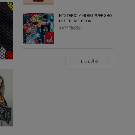
HYSTERIC MINI BIG PUFF SHO
ULDER BAG BOOK
4,675円(税込)
もっと見る