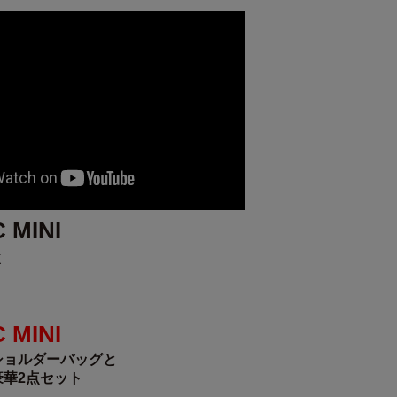
 MINI
k
 MINI
ショルダーバッグと
華2点セット