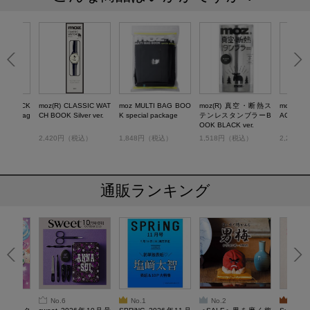
ACKPACK
moz(R) CLASSIC WAT
moz MULTI BAG BOO
moz(R) 真空・断熱ス
moz(R) 
al packag
CH BOOK Silver ver.
K special package
テンレスタンブラーB
ACKPAC
OOK BLACK ver.
税込）
2,420円（税込）
1,848円（税込）
1,518円（税込）
2,221
通販ランキング
No.6
No.1
No.2
No.3