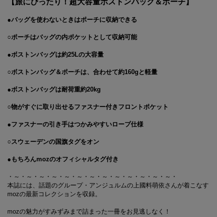
【旅にぴったり！超大容量ボストンバッグ＆ポーチ】
●バッグを使わないときはポーチに収納できる
○ポーチはバッグの内ポケットとして収納可能
●ボストンバッグは約25Lの大容量
○ボストンバッグ＆ポーチは、合わせて約160gと軽量
●ボストンバッグは耐荷重約20kg
○物がすぐに取り出せるファスナー付きフロントポケット
●ファスナーの引き手はつかみやすいロープ仕様
○スウェーデンの国旗タグをオン
●もちろんmozのオフィシャルタグ付き
・～・～・～・～・～・～・～・～・～・～・～・～・～・
本誌には、話題のグループ・アンジュルムの上國料萌依さんが着こなす
mozの最新コレクションを収録。
mozの魅力がすみずみまで詰まった一冊をお見逃しなく！