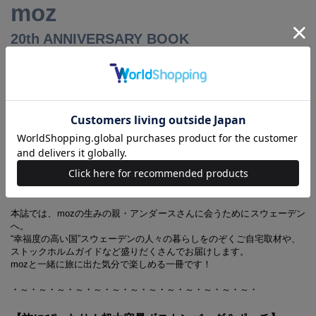
moz
20th ANNIVERSARY BOOK
□■□祝20周年！北欧ブランド
「moz（モズ）」“初”のファンブック□■□
大人気の北欧ブランドmozは、
2019年でアイテム化から20周年。
そこで、32ページからなる初の
ファンブックが発売されることになりました！
豪華アイテムは、なんと2大特典！
旅行に便利な超大容量パッカブルボストンバッグ＆ポーチ。
本誌では、mozの生みの親・アンダースさんに会うためにスウェーデン
へ。
“幸福度の高い国”スウェーデンの人々の暮らしをのぞくご自宅取材や、
ストックホルムガイドなど盛りだくさんでお届けします。
mozと一緒に旅に出た気分で楽しめる一冊です！
・～・～・～・～・～・～・～・～・～・～・～・～・～・