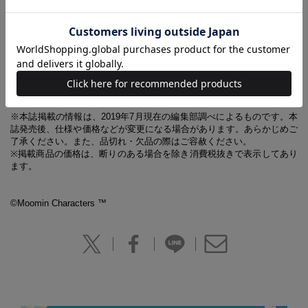
普段持ち歩くものを入れてバッグインバッグ
として使ったり、コスメの整理やおむつポーチ、
トラベルポーチなど……使い方はいろいろ。
フックつきだから、旅行のときに
アメニティなどを入れて吊るして
使うこともできます。
※本誌掲載の情報は、2019年7月現在の編集部調べによるものです。本
誌発売後、仕様や価格などが変更になる場合があります。あらかじめご
了承ください。また、品切れ・欠品の際はご容赦ください。
※掲載商品の価格は、断りのある場合を除き消費税抜きで表示してあり
ます。
©Moomin Characters ™