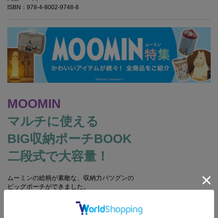
ISBN：978-4-8002-9748-8
MOOMIN
マルチに使える
BIG収納ポーチBOOK
二段式で大容量！
ムーミンの総柄が素敵な、収納力バツグンの
ビッグポーチができました。
2段に分かれた収納スペースで、
アイテムを整理して収納できるすぐれもの。