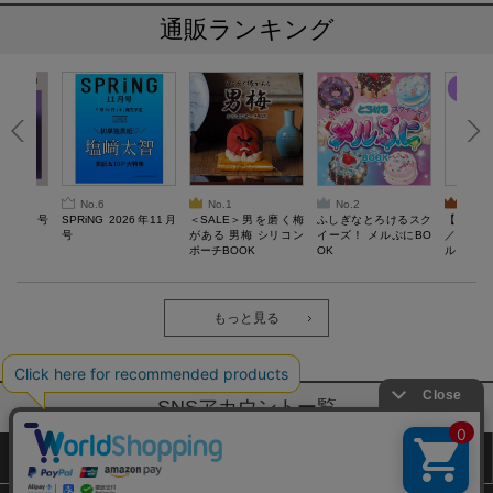
通販ランキング
No.6
No.1
No.2
No.3
26年10月号
SPRiNG 2026年11月
＜SALE＞男を磨く梅
ふしぎなとろけるスク
【SAL
号
がある 男梅 シリコン
イーズ！ メルぷにBO
／Lサ
ポーチBOOK
OK
ル）【一
Recover
労回復ウ
ーネック
ツ
もっと見る
SNSアカウントー覧
サイトマップ
公式通販ご利用ガイド