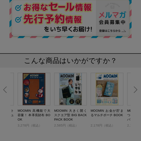
こんな商品はいかがですか？
WAYボスト
MOOMIN 高機能で大
MOOMIN 大きく開く
MOOMIN お金が貯ま
MOOMI
サコッシュ
容量！ 本革長財布 BO
スクエア型 BIG BACK
るマルチポーチ BOOK
つき 保
K
OK
PACK BOOK
バッグ B
税込）
3,278円（税込）
2,585円（税込）
2,178円（税込）
2,178