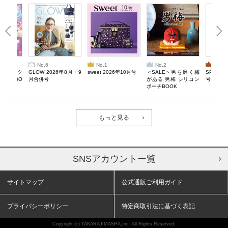
No.6
No.1
No.2
No.3
ろけるスク
GLOW 2026年8月・9
sweet 2026年10月号
＜SALE＞男を磨く梅
SPRiNG
ルぷにBO
月合併号
がある 男梅 シリコン
号
ポーチBOOK
もっと見る
SNSアカウントー覧
サイトマップ
公式通販ご利用ガイド
プライバシーポリシー
特定商取引法に基づく表記
Copyright (c) TAKARAJIMASHA,Inc. All Rights Reserved.