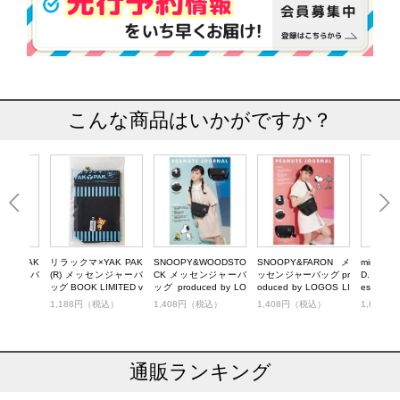
こんな商品はいかがですか？
AK PAK
リラックマ×YAK PAK
SNOOPY&WOODSTO
SNOOPY&FARON メ
mini特別
センジャーバ
(R) メッセンジャーバ
CK メッセンジャーバ
ッセンジャーバッグ pr
D. SPEC
ッグ BOOK LIMITED v
ッグ produced by LO
oduced by LOGOS LI
essenger
er.
GOS LIMITED BOOK
MITED BOOK
税込）
1,188円（税込）
1,408円（税込）
1,408円（税込）
1,848
通販ランキング