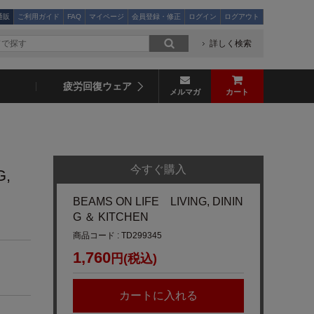
通販
ご利用ガイド
FAQ
マイページ
会員登録・修正
ログイン
ログアウト
詳しく検索
疲労回復ウェア
メルマガ
カート
今すぐ購入
G,
BEAMS ON LIFE LIVING, DININ
G ＆ KITCHEN
商品コード : TD299345
1,760
円(税込)
カートに入れる