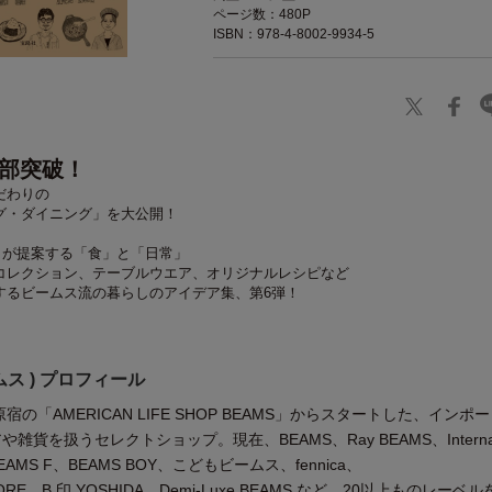
ページ数：480P
ISBN：978-4-8002-9934-5
万部突破！
だわりの
グ・ダイニング」を大公開！
0名が提案する「食」と「日常」
コレクション、テーブルウエア、オリジナルレシピなど
するビームス流の暮らしのアイデア集、第6弾！
ムス ) プロフィール
宿の「AMERICAN LIFE SHOP BEAMS」からスタートした、インポ
貨を扱うセレクトショップ。現在、BEAMS、Ray BEAMS、Internati
、BEAMS F、BEAMS BOY、こどもビームス、fennica、
 STORE、B 印 YOSHIDA、Demi-Luxe BEAMS など、20以上ものレーベ