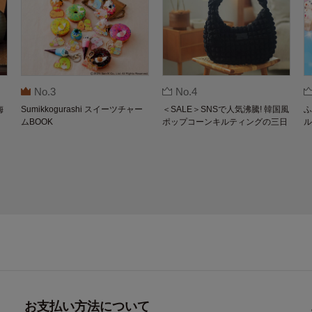
No.3
No.4
梅
Sumikkogurashi スイーツチャー
＜SALE＞SNSで人気沸騰! 韓国風
ふ
ムBOOK
ポップコーンキルティングの三日
ル
月バッグBOOK by THE SCAPE O
F GREEN
お支払い方法について