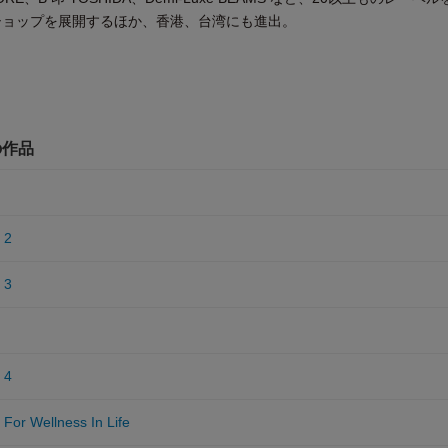
ショップを展開するほか、香港、台湾にも進出。
の作品
 2
 3
 4
or Wellness In Life