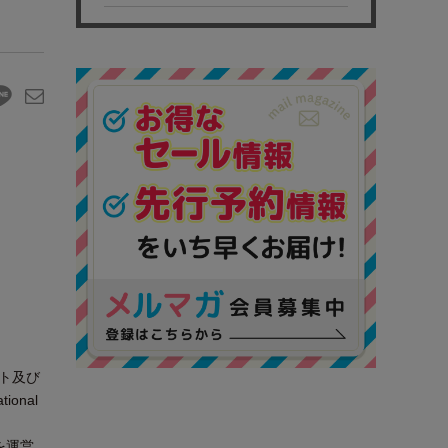
ート及び
onal
ルを運営