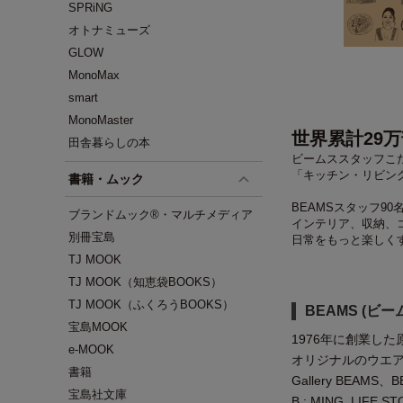
SPRiNG
オトナミューズ
GLOW
MonoMax
smart
MonoMaster
世界累計29
田舎暮らしの本
ビームススタッフこ
「キッチン・リビン
書籍・ムック
BEAMSスタッフ9
ブランドムック®・マルチメディア
インテリア、収納、
別冊宝島
日常をもっと楽しく
TJ MOOK
TJ MOOK（知恵袋BOOKS）
TJ MOOK（ふくろうBOOKS）
BEAMS (ビー
宝島MOOK
1976年に創業した原
e-MOOK
オリジナルのウエアや雑
書籍
Gallery BEAMS
宝島社文庫
B : MING LIFE