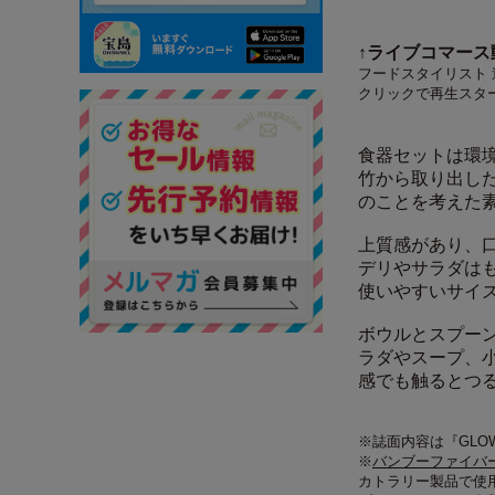
↑ライブコマー
フードスタイリスト 遠
クリックで再生スタート
食器セットは環
竹から取り出し
のことを考えた
上質感があり、
デリやサラダは
使いやすいサイ
ボウルとスプー
ラダやスープ、
感でも触るとつ
※誌面内容は『GL
※
バンブーファイバ
カトラリー製品で使