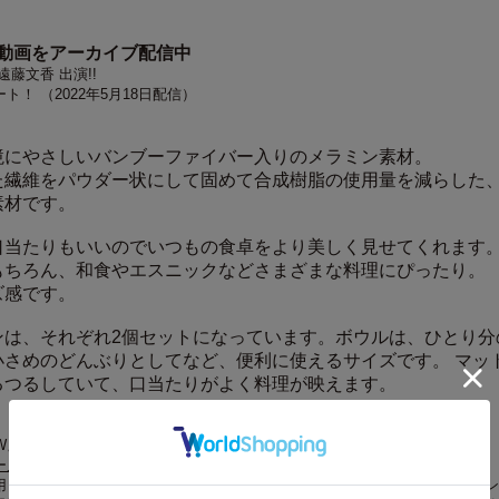
ス動画をアーカイブ配信中
藤文香 出演!!
！ （2022年5月18日配信）
境にやさしいバンブーファイバー入りのメラミン素材。
た繊維をパウダー状にして固めて合成樹脂の使用量を減らした
素材です。
口当たりもいいのでいつもの食卓をより美しく見せてくれます
もちろん、和食やエスニックなどさまざまな料理にぴったり。
ズ感です。
ンは、それぞれ2個セットになっています。ボウルは、ひとり分
小さめのどんぶりとしてなど、便利に使えるサイズです。 マッ
るつるしていて、口当たりがよく料理が映えます。
OW』8月号に対し、一部掲載していない記事があります
ー入りのメラミン素材について
用しているバンブーファイバー入りのメラミン素材は、電子レンジ・オーブン