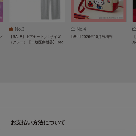
No.3
No.4
メ
【SALE】上下セット／Lサイズ
InRed 2026年10月号増刊
【
（グレー）【一般医療機器】Rec
ル
overypro Lab. 疲労回復ウェア 長
O
袖クルーネック・ロングパンツ
お支払い方法について