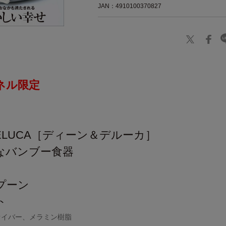
JAN：4910100370827
ネル限定
】
 DELUCA［ディーン＆デルーカ］
なバンブー食器
〉
プーン
ト
ァイバー、メラミン樹脂