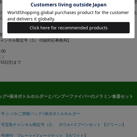
器洗い乾燥機・冷凍庫ではお使いいただけません。塩素系漂白剤の使用はお控
のモニターやスマートフォンの画面によっては、商品の色合いが、画面表示上
があります
ル限定号（1）の付録に関するお問い合わせ先
チャンネル限定号（1） 付録対応事務局】
:00
く）
5日(月)まで
ッグ+保冷ボトルホルダーとバンブーファイバーのメラミン食器セット
年8月号 レジかご買物バッグ+保冷ボトルホルダー
2年8月号宝島チャンネル限定号（2） ボウル+スプーンセット 【グリーン】
年8月号増刊 プレート+フォークセット 【ホワイト】