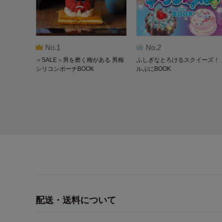
No.1
No.2
＜SALE＞男を磨く梅がある 男梅
ふしぎなとろけるスクイーズ！ 
シリコンポーチBOOK
ルぷにBOOK
配送・送料について