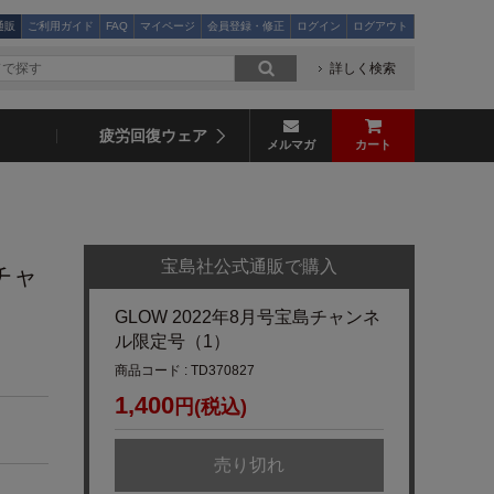
通販
ご利用ガイド
FAQ
マイページ
会員登録・修正
ログイン
ログアウト
詳しく検索
疲労回復ウェア
メルマガ
カート
宝島社公式通販で購入
島チャ
GLOW 2022年8月号宝島チャンネ
ル限定号（1）
商品コード : TD370827
1,400
円(税込)
売り切れ