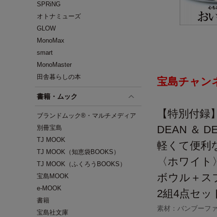
SPRiNG
オトナミューズ
GLOW
MonoMax
smart
MonoMaster
田舎暮らしの本
宝島チャン
書籍・ムック
【特別付録
ブランドムック®・マルチメディア
DEAN ＆
別冊宝島
TJ MOOK
軽くて便利
TJ MOOK（知恵袋BOOKS）
〈ホワイト
TJ MOOK（ふくろうBOOKS）
ボウル＋ス
宝島MOOK
e-MOOK
2組4点セッ
書籍
素材：バンブーフ
宝島社文庫