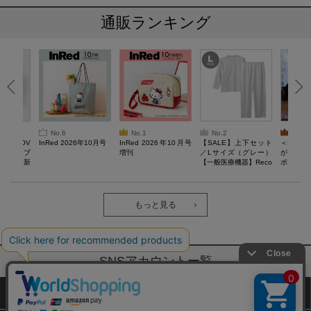
通販ランキング
No.6
No.1
No.2
No.3
AN LOV
InRed 2026年10月号
InRed 2026年10月号
【SALE】上下セット
＜SAL
スケッチブ
増刊
／Lサイズ（グレー）
がある 
る毎日。新
【一般医療機器】Reco
ポーチBO
verypro Lab. 疲労回復
ウェア 長袖クルーネッ
ク・ロングパンツ
もっと見る
SNSアカウントー覧
サイトマップ
公式通販ご利用ガイド