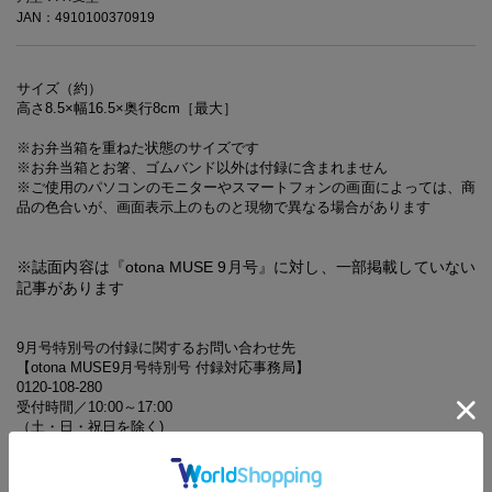
JAN：4910100370919
サイズ（約）
高さ8.5×幅16.5×奥行8cm［最大］
※お弁当箱を重ねた状態のサイズです
※お弁当箱とお箸、ゴムバンド以外は付録に含まれません
※ご使用のパソコンのモニターやスマートフォンの画面によっては、商
品の色合いが、画面表示上のものと現物で異なる場合があります
※誌面内容は『otona MUSE 9月号』に対し、一部掲載していない
記事があります
9月号特別号の付録に関するお問い合わせ先
【otona MUSE9月号特別号 付録対応事務局】
0120-108-280
受付時間／10:00～17:00
（土・日・祝日を除く)
受付期間／2021年10月5日(火)まで