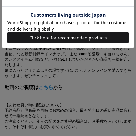
【ライブコマース動画をアーカイブ配信中！】2021/7/29
配信
この夏本当におすすめしたい、1枚でスタイリングがキマる「moz ロン
グTシャツワンピースを使ったアレンジコーディネート紹介や、オトナ
ミューズで大人気のKINOKUNIYA付録「保冷バッグ」・「お箸付きお弁
当箱」など最新付録ラインナップ、 またsamrt初登場「キョロちゃん」
のレアアイテム付録など、ぜひGETしていただきたい商品を一挙紹介い
たします。
気に入ったアイテムはその場ですぐにポチっとオンラインで購入できち
ゃいます。ぜひチェックして♪
動画のご視聴は
こちら
から
【あわせ買い時の配送について】
予約商品と他商品を同時にお求めの場合、最も発売日の遅い商品に合わ
せて一括配送となります。
ご注意ください。別々の配送をご希望の場合は、お手数をおかけします
が、それぞれ個別にお買い求めください。