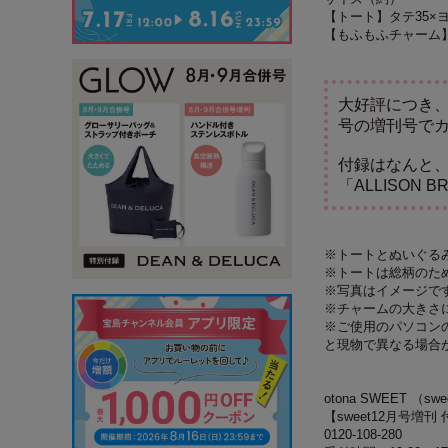
【トート】タテ35×ヨ
【もふもふチャーム】
大好評につき、紗
号の増刊号で
付録はなんと
「ALLISON
※トートとぬいぐる
※トートは総柄のた
※写真はイメージで
※チャームの大きさ
※ご使用のパソコン
と現物で異なる場合
otona SWEET 
【sweet12月号増
0120-108-280