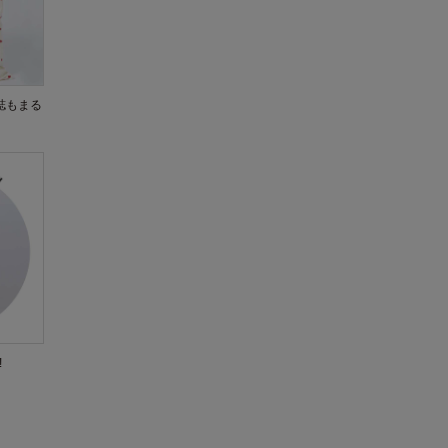
誌もまる
!