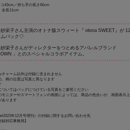
コ43cm／持ち手の長さ66cm
全長11cm
栄子さん主演のオトナ版スウィート『 otona SWEET』が 1
カムバック♡
、紗栄子さんがディレクターをつとめるアパレルブランド
 BROWN 」とのスペシャルコラボアイテム。
みチャーム以外は付録に含まれません
め、柄の位置は写真と異なります
す
についてはバッグにつけている写真をご参照ください
のモニターやスマートフォンの画面によっては、商品の色合いが、画面表示上
があります
（sweet2023年12月号増刊）の付録に関するお問い合わせ先
刊 付録対応事務局】