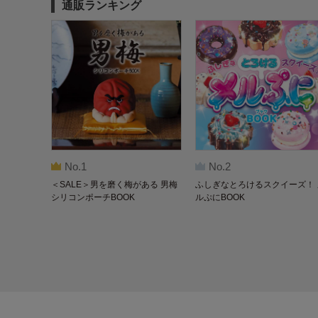
通販ランキング
No.1
No.2
＜SALE＞男を磨く梅がある 男梅
ふしぎなとろけるスクイーズ！ 
シリコンポーチBOOK
ルぷにBOOK