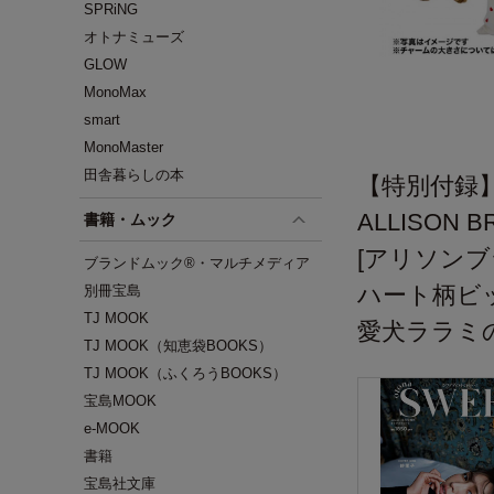
SPRiNG
オトナミューズ
GLOW
MonoMax
smart
MonoMaster
田舎暮らしの本
【特別付録
ALLISON 
書籍・ムック
[アリソンブ
ブランドムック®・マルチメディア
ハート柄ビ
別冊宝島
TJ MOOK
愛犬ララミ
TJ MOOK（知恵袋BOOKS）
TJ MOOK（ふくろうBOOKS）
宝島MOOK
e-MOOK
書籍
宝島社文庫