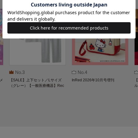
No.3
No.4
メ
【SALE】上下セット／Lサイズ
InRed 2026年10月号増刊
【
（グレー）【一般医療機器】Rec
ル
overypro Lab. 疲労回復ウェア 長
O
袖クルーネック・ロングパンツ