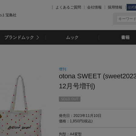
よくあるご質問
会社情報
採用情報
公式
.1 宝島社
ブランドムック
ムック
書籍
増刊
otona SWEET (sweet20
12月号増刊)
SOLD OUT
発売日：2023年11月10日
価格：1,850円(税込)
判型：A4変型