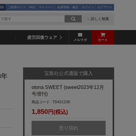
通販
ご利用ガイド
FAQ
マイページ
会員登録・修正
ログイン
ログアウト
詳しく検索
疲労回復ウェア
メルマガ
カート
宝島社公式通販で購入
23年
otona SWEET (sweet2023年12月
号増刊)
商品コード : TD421230
1,850
円(税込)
売り切れ