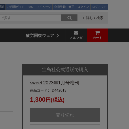
通販
ご利用ガイド
FAQ
マイページ
会員登録・修正
ログイン
ログアウト
詳しく検索
疲労回復ウェア
メルマガ
カート
宝島社公式通販で購入
sweet 2023年1月号増刊
商品コード : TD442013
1,300
円(税込)
売り切れ