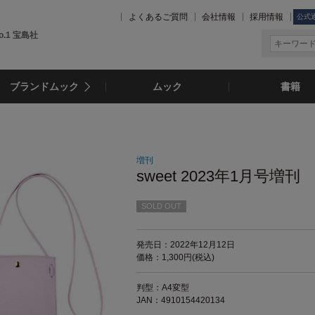
よくあるご質問
会社情報
採用情報
公式
.1 宝島社
ブランドムック
ムック
書籍
増刊
sweet 2023年1月号増刊
SOLD OUT
発売日：2022年12月12日
価格：1,300円(税込)
判型：A4変型
JAN：4910154420134