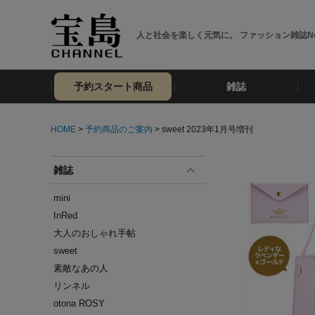
人と社会を楽しく元気に。 ファッション雑誌No
予約スタート商品
雑誌
HOME
>
予約商品のご案内
> sweet 2023年1月号増刊
雑誌
mini
InRed
大人のおしゃれ手帖
sweet
素敵なあの人
リンネル
otona ROSY