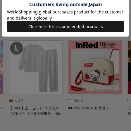
No.3
No.4
メ
【SALE】上下セット／Lサイズ
InRed 2026年10月号増刊
【
（グレー）【一般医療機器】Rec
ル
overypro Lab. 疲労回復ウェア 長
O
袖クルーネック・ロングパンツ