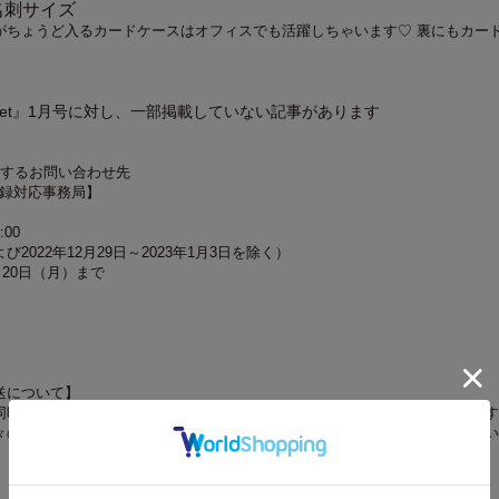
名刺サイズ
がちょうど入るカードケースはオフィスでも活躍しちゃいます♡ 裏にもカー
eet』1月号に対し、一部掲載していない記事があります
関するお問い合わせ先
 付録対応事務局】
:00
2022年12月29日～2023年1月3日を除く）
月20日（月）まで
送について】
同時にお求めの場合、最も発売日の遅い商品に合わせての一括配送となります
々の配送をご希望の場合は、お手数をおかけしますが、それぞれ個別にお買い