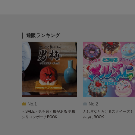
通販ランキング
No.1
No.2
＜SALE＞男を磨く梅がある 男梅
ふしぎなとろけるスクイーズ！ 
シリコンポーチBOOK
ルぷにBOOK