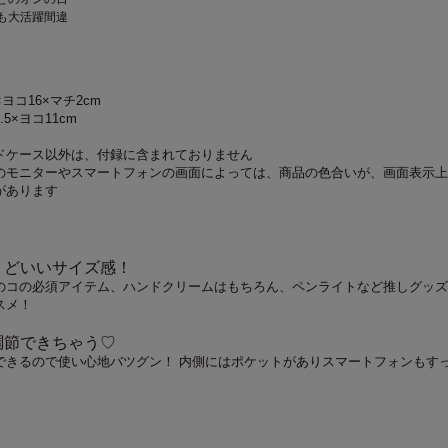
も大活躍間違
ヨコ16×マチ2cm
5×ヨコ11cm
ドケース以外は、付録に含まれておりません
のモニターやスマートフォンの画面によっては、商品の色合いが、画面表示上
があります
うどいいサイズ感！
のコの必須アイテム、ハンドクリームはもちろん、ペンライトなど推しグッズ
スメ！
調節できちゃう♡
できるので使い心地バツグン！ 内側にはポケットがありスマートフォンもす