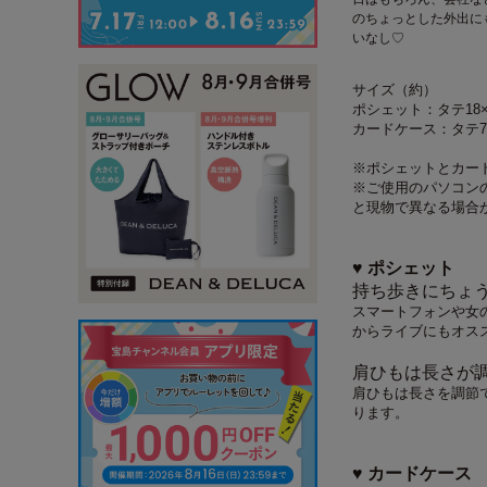
のちょっとした外出に
いなし♡
サイズ（約）
ポシェット：タテ18×
カードケース：タテ7.
※ポシェットとカー
※ご使用のパソコン
と現物で異なる場合
♥ ポシェット
持ち歩きにちょ
スマートフォンや女
からライブにもオス
肩ひもは長さが
肩ひもは長さを調節
ります。
♥ カードケース