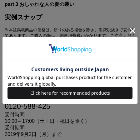
part 3 おしゃれな人の夏の装い
実例スナップ
※本誌掲載商品の価格は、断りのある場合を除き、消費税抜きで表示し
てあります。ご購入の際は、別途消費税がかかります。ご注意くださ
い。
【付録に関するお問い合わせ先】
品質には十分注意を払っておりますが、
万が一、不具合がありましたら、お手
数ですが下記までご連絡ください。
===================
大人のおしゃれ手帖 8月号増刊
『素敵なあの人』付録対応事務局
0120-588-425
受付時間
10:00～17:00（土・日・祝日を除く）
受付期間
2019年9月2日（月）まで