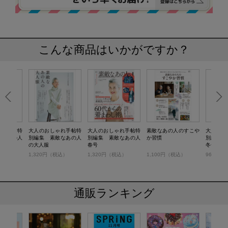
こんな商品はいかがですか？
ゃれ手帖特
大人のおしゃれ手帖特
大人のおしゃれ手帖特
素敵なあの人のすこや
大人のお
敵なあの人
別編集 素敵なあの人
別編集 素敵なあの人
か習慣
別編集 
Vol.1
の大人服
春号
冬号
税込）
1,320円（税込）
1,320円（税込）
1,100円（税込）
968円（
通販ランキング