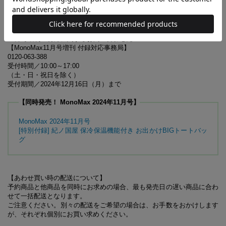
※『MonoMax』11月号とは表紙、付録が異なります。誌面内容は
同一です
11月号増刊の付録に関するお問い合わせ先
【MonoMax11月号増刊 付録対応事務局】
0120-063-388
受付時間／10:00～17:00
（土・日・祝日を除く）
受付期間／2024年12月16日（月）まで
【同時発売！ MonoMax 2024年11月号】
MonoMax 2024年11月号
[特別付録] 紀ノ国屋 保冷保温機能付き お出かけBIGトートバッ
グ
【あわせ買い時の配送について】
予約商品と他商品を同時にお求めの場合、最も発売日の遅い商品に合わ
せて一括配送となります。
ご注意ください。別々の配送をご希望の場合は、お手数をおかけします
が、それぞれ個別にお買い求めください。