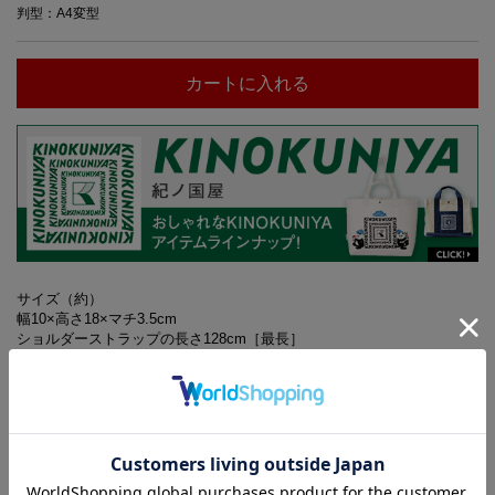
判型：A4変型
カートに入れる
サイズ（約）
幅10×高さ18×マチ3.5cm
ショルダーストラップの長さ128cm［最長］
※バッグ以外は付録に含まれません
※ご使用のパソコンのモニターやスマートフォンの画面によっては、付
録の色合いが、画面表示上のものと現物で異なる場合があります