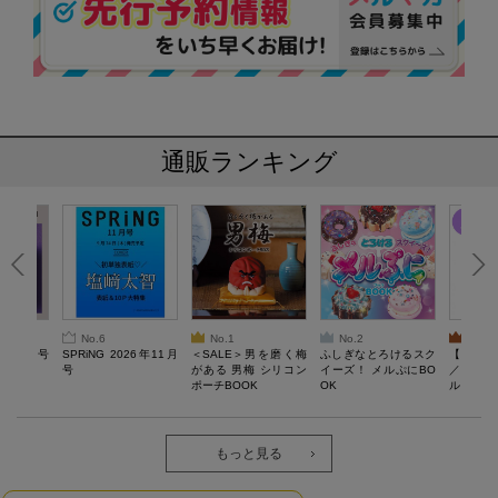
通販ランキング
No.6
No.1
No.2
No.3
26年10月号
SPRiNG 2026年11月
＜SALE＞男を磨く梅
ふしぎなとろけるスク
【SAL
号
がある 男梅 シリコン
イーズ！ メルぷにBO
／Lサ
ポーチBOOK
OK
ル）【一
Recover
労回復ウ
ーネック
ツ
もっと見る