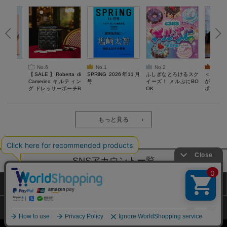
No.6
No.1
No.2
No.3
6年9月号
【SALE】Roberta di
SPRiNG 2026年11月
ふしぎなとろけるスク
＜SAL
Camerino キルティン
号
イーズ！ メルぷにBO
がある 
グ ドレッサーポーチB
OK
ポーチBO
OOK
もっと見る
SNSアカウントー覧
サイトマップ
公式通販ご利用ガイド
プライバシーポリシー
特定商取引法に基づく表記
Copyright (c) TAKARAJIMASHA,Inc. All Rights Reserved.