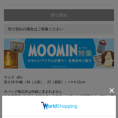
売り切れ
売り切れの場合はご容赦ください
サイズ（約）
高さ24.5×幅（34［上部］、22［底部］）×マチ11cm
※バッグ枚以外は付録に含まれません
※ご使用のパソコンのモニターやスマートフォンの画面によっては、商
品の色合いが、画面表示上のものと現物で異なる場合があります
※誌面内容は『InRed 1月号』に対し、一部掲載していない記事が