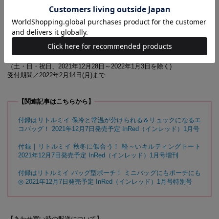
あります
1月号増刊の付録に関するお問い合わせ先
【InRed1月号増刊 付録対応事務局】
0120-108-280
受付時間／10:00～17:00
（土・日・祝日、2021年12月28日～2022年1月3日を除く)
受付期間／2022年2月14日(月)まで
【関連記事はこちらから】
付録はリトルミイ 保冷と常温が分けられる＆リュックになるエ
コバッグ！ 2021年12月7日発売予定 InRed（インレッド）1月号
付録｜リトルミイ 秋冬に似合う！ 軽～いキルティングトート
2021年12月7日発売予定 InRed（インレッド）1月号増刊
付録はリトルミイ バッグ型ポーチ！ ミニバッグにもポーチにも
◎ 2021年12月7日発売予定 InRed（インレッド）1月号特別号
【あわせ買い時の配送について】