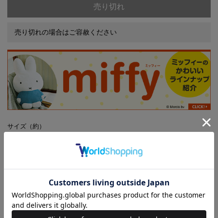
売り切れ
売り切れの場合はご容赦ください
サイズ（約）
縦13×横17.5×高さ6.5cm［フタ含む］
※容器以外は付録に含まれません
※ご使用のパソコンのモニターやスマートフォンの画面によっては、商
品の色合いが、画面表示上のものと現物で異なる場合があります
※誌面内容は『InRed』3月号に対し、一部掲載していない記事が
あります