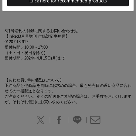
(C) Mercis bv
3月号増刊の付録に関するお問い合わせ先
【InRed3月号増刊 付録対応事務局】
0120-913-917
受付時間／10:00～17:00
（土・日・祝日を除く)
受付期間／2024年4月15日(月)まで
【あわせ買い時の配送について】
予約商品と他商品を同時にお求めの場合、最も発売日の遅い商品に合わ
せての一括配送となります。
ご注意ください。別々の配送をご希望の場合は、お手数をおかけします
が、それぞれ個別にお買い求めください。