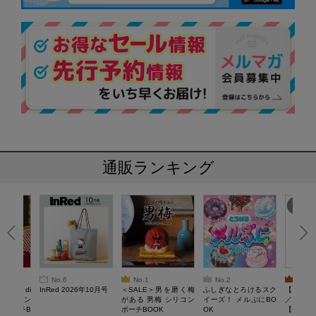
通販ランキング
No.6
No.1
No.2
No.3
erta di
InRed 2026年10月号
＜SALE＞男を磨く梅
ふしぎなとろけるスク
【SAL
 キルティン
がある 男梅 シリコン
イーズ！ メルぷにBO
／Lサイ
ーポーチB
ポーチBOOK
OK
【一般医療