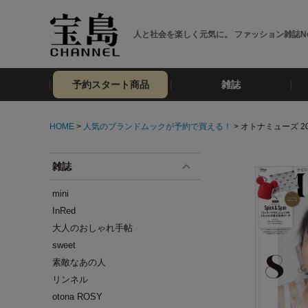
人と社会を楽しく元気に。 ファッション雑誌No
予約スタート商品
雑誌
HOME
>
人気のブランドムックが予約で買える！
> オトナミューズ 2
雑誌
mini
InRed
大人のおしゃれ手帖
sweet
素敵なあの人
リンネル
otona ROSY