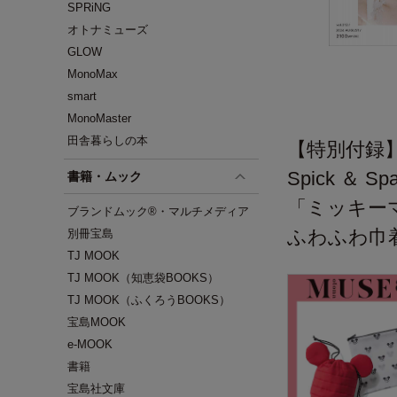
SPRiNG
オトナミューズ
GLOW
MonoMax
smart
MonoMaster
田舎暮らしの本
【特別付録
Spick ＆ 
書籍・ムック
「ミッキー
ブランドムック®・マルチメディア
ふわふわ巾
別冊宝島
TJ MOOK
TJ MOOK（知恵袋BOOKS）
TJ MOOK（ふくろうBOOKS）
宝島MOOK
e-MOOK
書籍
宝島社文庫