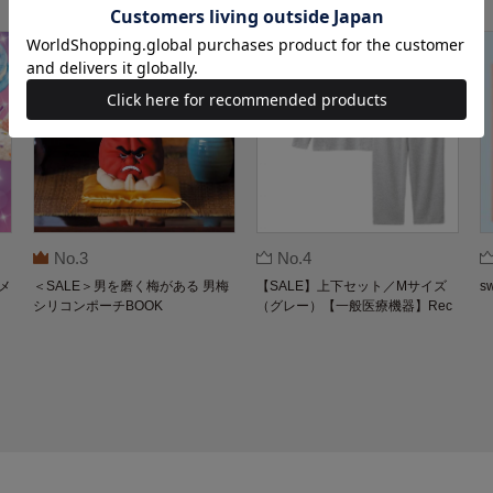
No.3
No.4
メ
＜SALE＞男を磨く梅がある 男梅
【SALE】上下セット／Mサイズ
s
シリコンポーチBOOK
（グレー）【一般医療機器】Rec
overypro Lab. 疲労回復ウェア 長
袖クルーネック・ロングパンツ