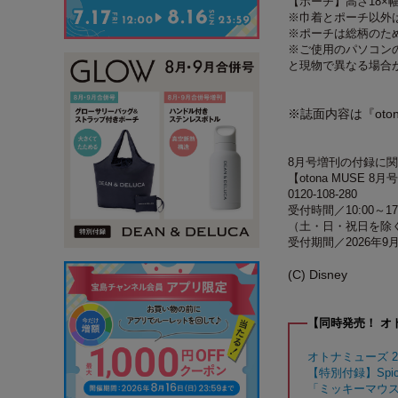
【ポーチ】高さ18×幅
※巾着とポーチ以外
※ポーチは総柄のた
※ご使用のパソコン
と現物で異なる場合
※誌面内容は『oto
8月号増刊の付録に
【otona MUSE 
0120-108-280
受付時間／10:00～17
（土・日・祝日を除
受付期間／2026年9
(C) Disney
【同時発売！ オト
オトナミューズ 2
【特別付録】Spic
「ミッキーマウス