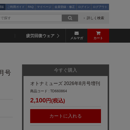
通販
ご利用ガイド
FAQ
マイページ
会員登録・修正
ログイン
ログアウト
詳しく検索
疲労回復ウェア
メルマガ
カート
今すぐ購入
8月号
オトナミューズ 2026年8月号増刊
商品コード : TD660864
2,100
円(税込)
カートに入れる