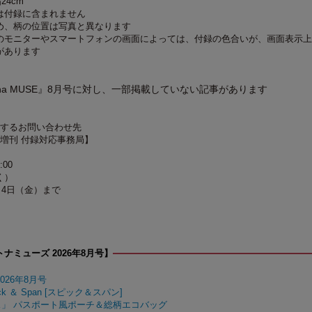
24cm
は付録に含まれません
め、柄の位置は写真と異なります
のモニターやスマートフォンの画面によっては、付録の色合いが、画面表示上
があります
na MUSE』8月号に対し、一部掲載していない記事があります
関するお問い合わせ先
8月号増刊 付録対応事務局】
:00
く）
月4日（金）まで
ナミューズ 2026年8月号】
026年8月号
k ＆ Span [スピック＆スパン]
」 パスポート風ポーチ＆総柄エコバッグ