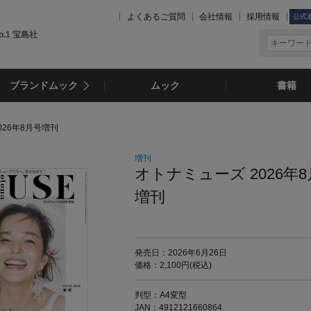
よくあるご質問
会社情報
採用情報
公式
.1 宝島社
ブランドムック
ムック
書籍
026年8月号増刊
増刊
オトナミューズ 2026年
増刊
発売日：2026年6月26日
価格：2,100円(税込)
判型：A4変型
JAN：4912121660864