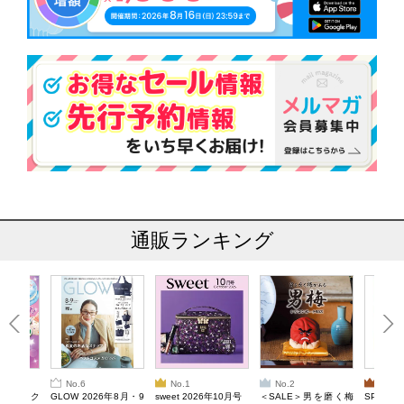
通販ランキング
No.6
No.1
No.2
No.3
ろけるスク
GLOW 2026年8月・9
sweet 2026年10月号
＜SALE＞男を磨く梅
SPRiNG