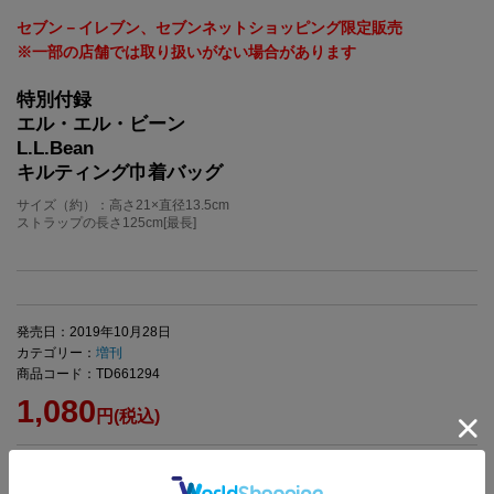
セブン－イレブン、セブンネットショッピング限定販売
※一部の店舗では取り扱いがない場合があります
特別付録
エル・エル・ビーン
L.L.Bean
キルティング巾着バッグ
サイズ（約）：高さ21×直径13.5cm
ストラップの長さ125cm[最長]
発売日：2019年10月28日
カテゴリー：
増刊
商品コード：TD661294
1,080
円(税込)
【商品詳細】
判型：A4変型