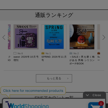
通販ランキング
No.6
No.1
No.2
No.3
ろけるスク
sweet 2026年10月号
SPRiNG 2026年11月
＜SALE＞男を磨く梅
Sumikko
ルぷにBO
増刊
号
がある 男梅 シリコン
ーツチャ
ポーチBOOK
もっと見る
SNSアカウントー覧