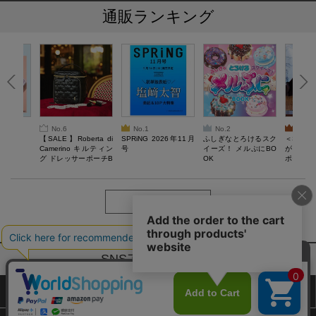
通販ランキング
No.6
No.1
No.2
No.3
6年9月号
【SALE】Roberta di
SPRiNG 2026年11月
ふしぎなとろけるスク
＜SAL
Camerino キルティン
号
イーズ！ メルぷにBO
がある 
グ ドレッサーポーチB
OK
ポーチBO
OOK
もっと見る
SNSアカウントー覧
サイトマップ
公式通販ご利用ガイド