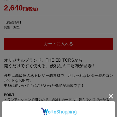
2,640
円(税込)
【商品詳細】
判型：変型
カートに入れる
オリジナルブランド、THE EDITORSから
開くだけですぐ使える、便利なミニ財布が登場！
外見は高級感のあるレザー調素材で、おしゃれなレター型のコン
パクトなお財布。
中身は使いやすさにこだわった機能が満載です！
POINT
・ワンアクションで開くので、紙幣もカードも小銭もひと目でわかる！
・1万円札がぴったり入る！ 開きやすい紙幣入れ
・分厚いカードが約10枚入る！ マチ付きのカードケース
・よく使うカードを入れるのに便利な2個のカード入れ