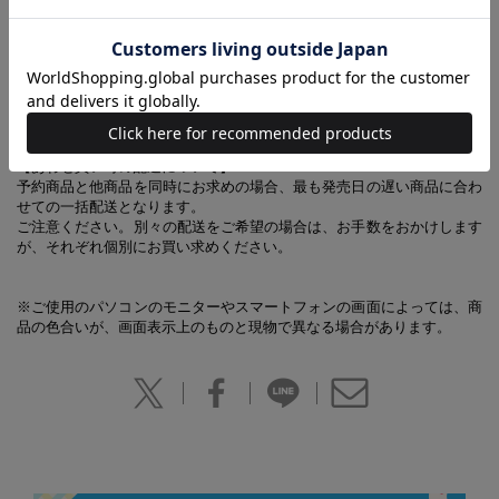
・ガバッと大きく開く小銭入れ
・開くと縦型に展開される、縦に開くので使いやすい！
持ち歩きやすいミニサイズで抜群の収納力なのに、
シンプルな構造だから、レジ前で慌てず、スマートにお会計ができま
す！
【あわせ買い時の配送について】
予約商品と他商品を同時にお求めの場合、最も発売日の遅い商品に合わ
せての一括配送となります。
ご注意ください。別々の配送をご希望の場合は、お手数をおかけします
が、それぞれ個別にお買い求めください。
※ご使用のパソコンのモニターやスマートフォンの画面によっては、商
品の色合いが、画面表示上のものと現物で異なる場合があります。