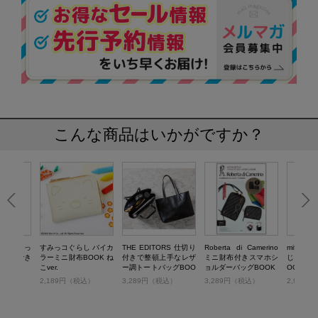
こんな商品はいかがですか？
ドー たっ
すみっコぐらし バイカ
THE EDITORS 仕切り
Roberta di Camerino
miffy
が収納でき
ラーミニ財布BOOK ね
付きで整頓上手なレザ
ミニ財布付きスマホシ
じゃばら
OOK
こver.
ー調トートバッグBOO
ョルダーバッグBOOK
OOK WH
K
税込）
2,189円（税込）
3,289円（税込）
3,289円（税込）
2,970