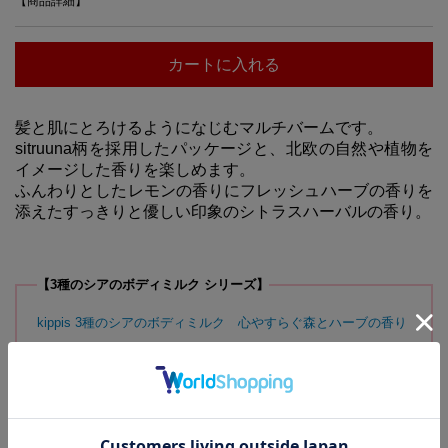
【商品詳細】
カートに入れる
髪と肌にとろけるようになじむマルチバームです。
sitruuna柄を採用したパッケージと、北欧の自然や植物を
イメージした香りを楽しめます。
ふんわりとしたレモンの香りにフレッシュハーブの香りを
添えたすっきりと優しい印象のシトラスハーバルの香り。
【3種のシアのボディミルク シリーズ】
kippis 3種のシアのボディミルク 心やすらぐ森とハーブの香り
kippis 3種のシアのボディミルク 花々の贈り物スイートフロー
ラルの香り
kippis 3種のシアのボディミルク 北欧の街並み感じるスオミム
スクの香り