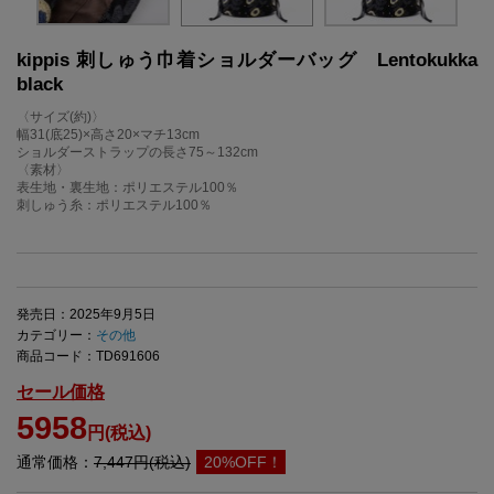
kippis 刺しゅう巾着ショルダーバッグ Lentokukka
black
〈サイズ(約)〉
幅31(底25)×高さ20×マチ13cm
ショルダーストラップの長さ75～132cm
〈素材〉
表生地・裏生地：ポリエステル100％
刺しゅう糸：ポリエステル100％
発売日：2025年9月5日
カテゴリー：
その他
商品コード：TD691606
セール価格
5958
円(税込)
通常価格：
7,447円(税込)
20%OFF！