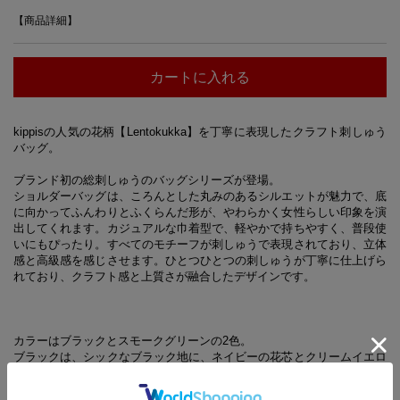
【商品詳細】
カートに入れる
kippisの人気の花柄【Lentokukka】を丁寧に表現したクラフト刺しゅう
バッグ。
ブランド初の総刺しゅうのバッグシリーズが登場。
ショルダーバッグは、ころんとした丸みのあるシルエットが魅力で、底
に向かってふんわりとふくらんだ形が、やわらかく女性らしい印象を演
出してくれます。カジュアルな巾着型で、軽やかで持ちやすく、普段使
いにもぴったり。すべてのモチーフが刺しゅうで表現されており、立体
感と高級感を感じさせます。ひとつひとつの刺しゅうが丁寧に仕上げら
れており、クラフト感と上質さが融合したデザインです。
カラーはブラックとスモークグリーンの2色。
ブラックは、シックなブラック地に、ネイビーの花芯とクリームイエロ
ーの花びらが映える配色。
白いドット刺繍が星のように散りばめられ、まるで夜空に咲く幻想的な