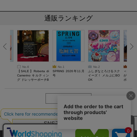
通販ランキング
No.6
No.1
No.2
No.3
6年9月号
【SALE】Roberta di
SPRiNG 2026年11月
ふしぎなとろけるスク
＜SAL
Camerino キルティン
号
イーズ！ メルぷにBO
がある 
グ ドレッサーポーチB
OK
ポーチBO
OOK
もっと見る
SNSアカウントー覧