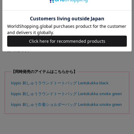
花のような印象に。凛とした美しさと、女性らしい品の良さがどちらも
感じられる色合いです。
Lentokukka
島塚絵里さんがデザインした、フィンランド語で“空飛ぶ花”を意味する
テキスタイルデザイン。花が軽やかに舞うような可憐さとやさしい雰囲
気が特徴です。
【同時発売のアイテムはこちらから】
kippis 刺しゅうラウンドトートバッグ Lentokukka black
kippis 刺しゅうラウンドトートバッグ Lentokukka smoke green
kippis 刺しゅう巾着ショルダーバッグ Lentokukka smoke green