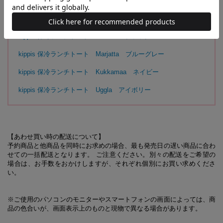
kippis 保冷ランチトート Mimosa ホワイト
kippis 保冷ランチトート Mimosa ブラック
kippis 保冷ランチトート Marjatta ブルーグレー
kippis 保冷ランチトート Kukkamaa ネイビー
kippis 保冷ランチトート Uggla アイボリー
【あわせ買い時の配送について】
予約商品と他商品を同時にお求めの場合、最も発売日の遅い商品に合わ
せての一括配送となります。 ご注意ください。別々の配送をご希望の
場合は、お手数をおかけしますが、それぞれ個別にお買い求めくださ
い。
※ご使用のパソコンのモニターやスマートフォンの画面によっては、商
品の色合いが、画面表示上のものと現物で異なる場合があります。