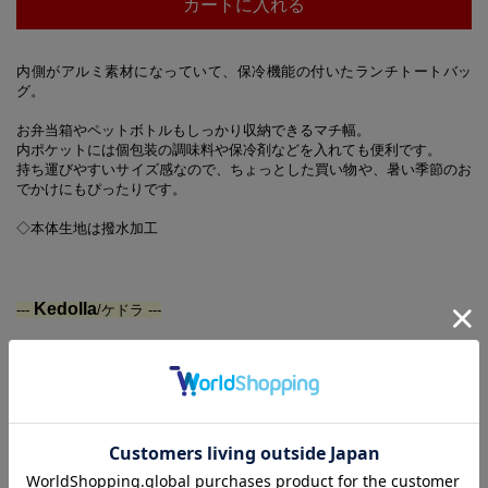
カートに入れる
内側がアルミ素材になっていて、保冷機能の付いたランチトートバッ
グ。
お弁当箱やペットボトルもしっかり収納できるマチ幅。
内ポケットには個包装の調味料や保冷剤などを入れても便利です。
持ち運びやすいサイズ感なので、ちょっとした買い物や、暑い季節のお
でかけにもぴったりです。
◇本体生地は撥水加工
Kedolla
---
/ケドラ ---
美しい色と香りでミツバチや蝶を引き寄せる花や干し草が広がる草原か
らインスピレーションを得て描かれたデザイン。
ガッシュで手描きされたスケッチが元になっており、その温かみのある
雰囲気が魅力です。
【同時発売のアイテムはこちらから】