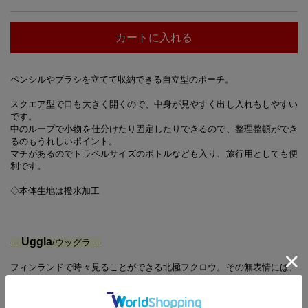
カートに入れる
ペンシルやブラシを立てて収納できる自立型のポーチ。
スクエア型で口も大きく開くので、中身が見やすく出し入れもしやすい
です。
中のループで小物を仕分けたり固定したりできるので、整理整頓ができ
るのもうれしいポイント。
マチがあるのでトラベルサイズのボトルなども入り、旅行用としても便
利です。
◇本体生地は撥水加工
Uggla
---
/ウッグラ ---
フィンランドで時々見ることができる北極フクロウ。その無表情には、
知恵の象徴としての荘厳さと同時に、とぼけたおかしみも感じさせる、
不思議な魅力があります。