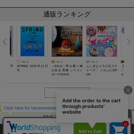
通販ランキング
No.6
No.1
No.2
No.3
26年10月号
SPRiNG 2026年11月
＜SALE＞男を磨く梅
ふしぎなとろけるスク
【SAL
号
がある 男梅 シリコン
イーズ！ メルぷにBO
／Lサ
ポーチBOOK
OK
ル）【一
Recover
労回復ウ
ーネック
ツ
もっと見る
SNSアカウントー覧
サイトマップ
公式通販ご利用ガイド