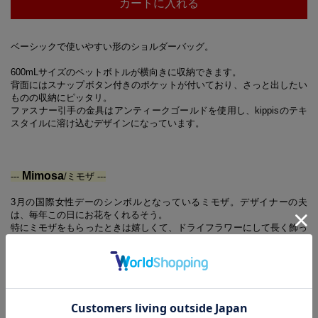
カートに入れる
ベーシックで使いやすい形のショルダーバッグ。
600mLサイズのペットボトルが横向きに収納できます。
背面にはスナップボタン付きのポケットが付いており、さっと出したい
ものの収納にピッタリ。
ファスナー引手の金具はアンティークゴールドを使用し、kippisのテキ
スタイルに溶け込むデザインになっています。
Mimosa
---
/ミモザ ---
3月の国際女性デーのシンボルとなっているミモザ。デザイナーの夫
は、毎年この日にお花をくれるそう。
特にミモザをもらったときは嬉しくて、ドライフラワーにして長く飾っ
ていたとか。
快活なエネルギーやパワーをもたらしてくれそうなイエローのミモザ
は、花言葉に「感謝」や「思いやり」などがあり、贈り物にも人気のテ
キスタイルデザインです。