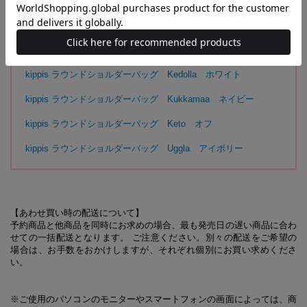
【同時発売のアイテムはこちらから】
kippis ラウンドショルダーバッグ Marjatta ブルーグレー
kippis ラウンドショルダーバッグ Kedolla ホワイト
kippis ラウンドショルダーバッグ Kukkamaa ネイビー
kippis ラウンドショルダーバッグ Keto オフ
kippis ラウンドショルダーバッグ Uggla アイボリー
【あわせ買い時の配送について】
予約商品と他商品を同時にお求めの場合、最も発売日の遅い商品に合わ
せての一括配送となります。 ご注意ください。別々の配送をご希望の
場合は、お手数をおかけしますが、それぞれ個別にお買い求めくださ
い。
※ご使用のパソコンのモニターやスマートフォンの画面によっては、商