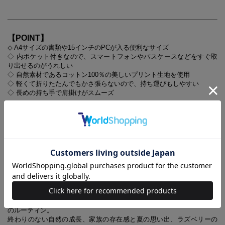
【POINT】
◇ A4サイズの書類や15インチのPCが入る便利なサイズ
◇ 内ポケット付きなので、スマートフォンやパスケースなどをすぐ取
り出せるのがうれしい
◇ 自然素材であるコットン100％の美しいプリント生地を使用
◇ 軽くて折りたたんでもかさ張らないので、持ち運びもしやすい
◇ 長めの持ち手で肩掛けがスムーズ
Vaapukka
---
/ヴァアプッカ ---
「ヴァアプッカ」とは、フィンランドのある地方の方言で「ラズベリ
ー」のこと。
デザイナーが夏を過ごすコテージには、お父さんが植えた大きなラズベ
リーの茂みがあり、年々大きく成長して広がっているそう。
朝起きるとベリーを採ってそのまま朝食にするのが、コテージでの毎日
のルーティン。
終わりのない自然の成長、家族の存在感と夏の思い出、ラズベリーの