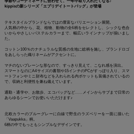
季節やコーディネートに合わせて、一年中取り入れたくなる♪
kippisの新シリーズ「エブリデイトートバッグ」が登場
テキスタイルブランドならではの豊富なバリエーション展開。
人気柄の中から、花、植物、動物の全6柄をセレクトし、シックな色合
いからやさしいパステルカラーまで、幅広いラインナップが揃いまし
た。
コットン100％のナチュラルな質感の生地に総柄を施し、ブランドロゴ
をあしらった織りネームがアクセントに。
マチのないプレーンな形なので、すっきり見えて、こなれ感を演出。
スマートなのにA4サイズの書類や15インチのPCがすっぽり入り、スマ
ートフォンやミニ財布などを入れられる内ポケットも装備されているの
で、収納と利便性を兼ね備えています。
通勤・通学や、お散歩、エコバッグなど......メインからサブまで日常の
あらゆるシーンでお使いいただけます♪
北欧カラーのブルーグレーに白線で野生のラズベリーを一面に描いた
「Vaapukka」柄。
6柄の中でもっともシンプルなデザインです。