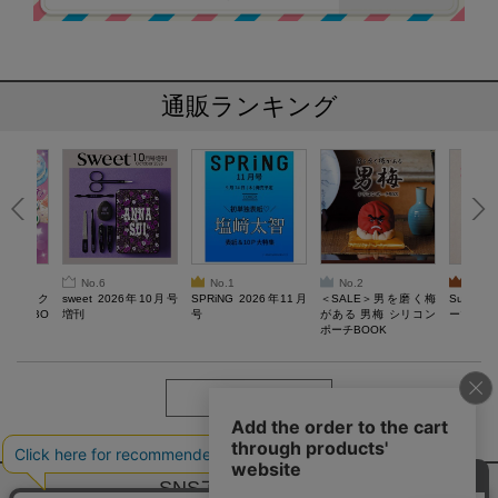
通販ランキング
No.6
No.1
No.2
No.3
ろけるスク
sweet 2026年10月号
SPRiNG 2026年11月
＜SALE＞男を磨く梅
Sumikko
ルぷにBO
増刊
号
がある 男梅 シリコン
ーツチャ
ポーチBOOK
もっと見る
SNSアカウントー覧