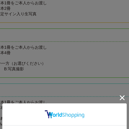
本1冊をご本人からお渡し
本2冊
限定サイン入り生写真
本1冊をご本人からお渡し
本4冊
か一方（お選びください）
 B:写真撮影
本1冊をご本人からお渡し
本9冊
集
（希望者）
み相談