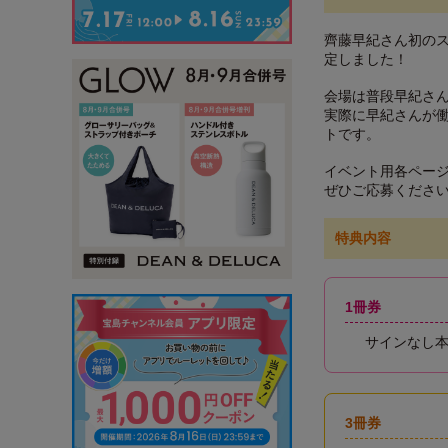
齊藤早紀さん初のス
定しました！
会場は普段早紀さんが
実際に早紀さんが
トです。
イベント用各ペー
ぜひご応募くださ
特典内容
1冊券
サインなし本
3冊券