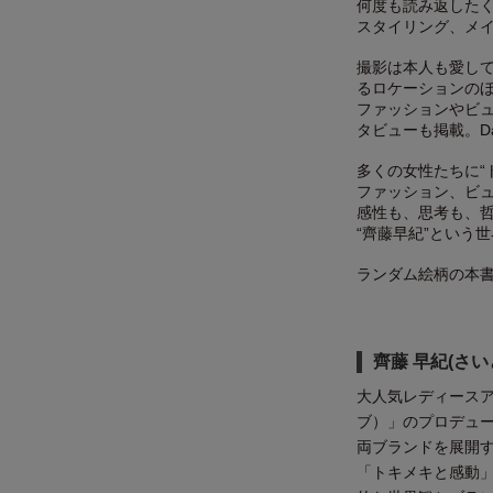
何度も読み返した
スタイリング、メ
撮影は本人も愛し
るロケーションの
ファッションやビ
タビューも掲載。Da
多くの女性たちに“
ファッション、ビ
感性も、思考も、
“齊藤早紀”という
ランダム絵柄の本書
齊藤 早紀(さい
大人気レディースア
ブ）」のプロデュ
両ブランドを展開す
「トキメキと感動