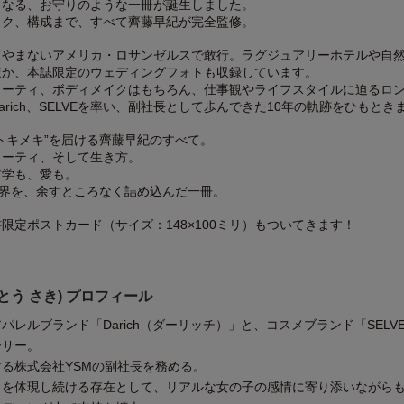
くなる、お守りのような一冊が誕生しました。
イク、構成まで、すべて齊藤早紀が完全監修。
てやまないアメリカ・ロサンゼルスで敢行。ラグジュアリーホテルや自
ほか、本誌限定のウェディングフォトも収録しています。
ューティ、ボディメイクはもちろん、仕事観やライフスタイルに迫るロ
rich、SELVEを率い、副社長として歩んできた10年の軌跡をひもとき
トキメキ”を届ける齊藤早紀のすべて。
ューティ、そして生き方。
哲学も、愛も。
世界を、余すところなく詰め込んだ一冊。
限定ポストカード（サイズ：148×100ミリ）もついてきます！
とう さき) プロフィール
パレルブランド「Darich（ダーリッチ）」と、コスメブランド「SELV
ーサー。
る株式会社YSMの副社長を務める。
」を体現し続ける存在として、リアルな女の子の感情に寄り添いながら