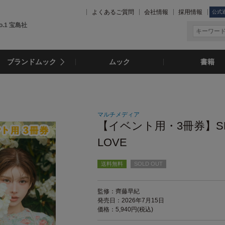
よくあるご質問
会社情報
採用情報
公式
.1 宝島社
ブランドムック
ムック
書籍
マルチメディア
【イベント用・3冊券】SE
LOVE
送料無料
SOLD OUT
監修：齊藤早紀
発売日：2026年7月15日
価格：5,940円(税込)