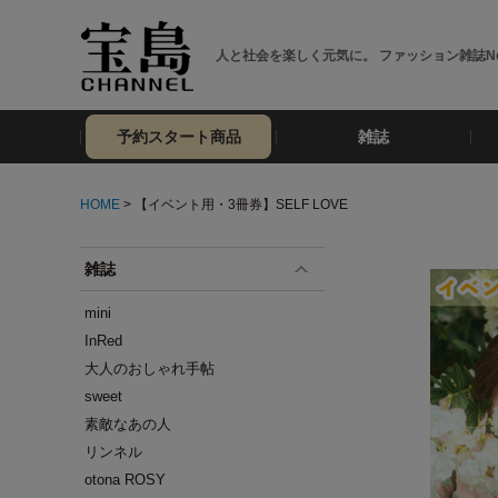
人と社会を楽しく元気に。 ファッション雑誌No
予約スタート商品
雑誌
HOME
> 【イベント用・3冊券】SELF LOVE
雑誌
mini
InRed
大人のおしゃれ手帖
sweet
素敵なあの人
リンネル
otona ROSY