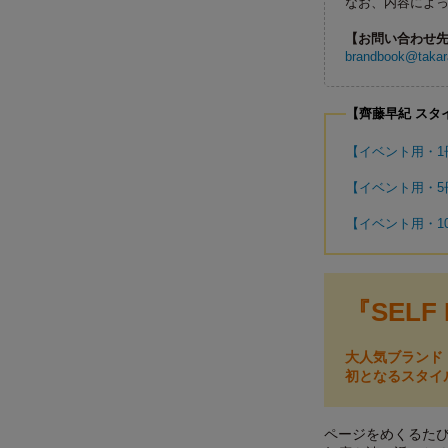
なお、内容によ
【お問い合わせ
brandbook@takara
【齊藤早紀 スタイ
【イベント用・1冊
【イベント用・5冊
【イベント用・10
『SELF
大人気ブランド「
初となるスタイ
ページをめくるた