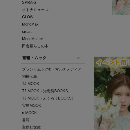
SPRiNG
オトナミューズ
GLOW
MonoMax
smart
MonoMaster
田舎暮らしの本
書籍・ムック
ブランドムック®・マルチメディア
別冊宝島
TJ MOOK
TJ MOOK（知恵袋BOOKS）
TJ MOOK（ふくろうBOOKS）
宝島MOOK
e-MOOK
書籍
宝島社文庫