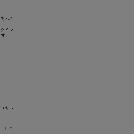
然あふれ
ングイン
ます。
E（セル
も、圧倒