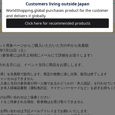
様ご自身の撮影機器（スマホ・カメラ）をスタッフがお預かりして行います
よる撮り直しは不可とさせていただきます
ント用各ページからご購入いただいた方の中から先着順
6年7月11日（土）
（参加者には6月上旬頃にメールにて詳細をお送りします）
される方には、イベント当日に商品をお渡しします。
加券］を先着順で販売します。既定の枚数に達し次第、販売は終了します
キャンセルはできません
購入者と当日の参加者が同一人物であるかどうかの「本人認証」を行わせてい
付き本人様確認書類（運転免許証、マイナンバーカードなど）を必ずお持ちく
へのお問い合わせはご遠慮ください
ントをご持参される場合、飲食物はお受け取りできません
・お問い合わせは下記メールアドレスまでお願いいたします。