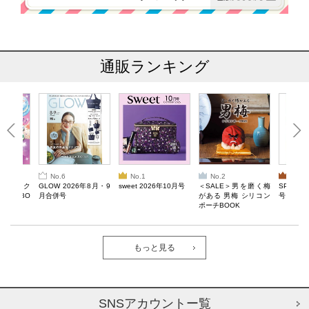
通販ランキング
No.6
No.1
No.2
No.3
ろけるスク
GLOW 2026年8月・9
sweet 2026年10月号
＜SALE＞男を磨く梅
SPRiNG
ルぷにBO
月合併号
がある 男梅 シリコン
号
ポーチBOOK
もっと見る
SNSアカウントー覧