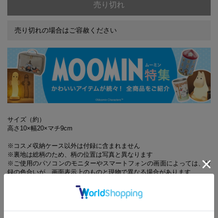
売り切れ
売り切れの場合はご容赦ください
サイズ（約）
高さ10×幅20×マチ9cm
※コスメ収納ケース以外は付録に含まれません
※裏地は総柄のため、柄の位置は写真と異なります
※ご使用のパソコンのモニターやスマートフォンの画面によっては、付
録の色合いが、画面表示上のものと現物で異なる場合があります
※『素敵なあの人』10月号とは表紙、付録が異なります。誌面内
容は同一です