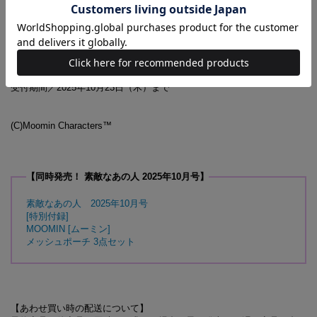
10月号増刊の付録に関するお問い合わせ先
【素敵なあの人10月号増刊 付録対応事務局】
0120-797-161
受付時間／10:00～17:00
（土・日・祝日を除く)
受付期間／2025年10月23日（木）まで
(C)Moomin Characters™
【同時発売！ 素敵なあの人 2025年10月号】
素敵なあの人 2025年10月号
[特別付録]
MOOMIN [ムーミン]
メッシュポーチ 3点セット
【あわせ買い時の配送について】