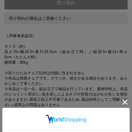
売り切れ
売り切れの場合はご容赦ください
［JR東海承認済］
サイズ（約）
高さ25×幅24.5×奥行26.5cm（組み立て時）／縦26.5×横11×厚さ
6cm（たたんだ時）
耐荷重：80kg
※折りたたみチェア以外は付録に含まれません
※本品は簡易チェアです。グラつき、傾きがある場合があります。あら
かじめご了承ください
※本品は一点一点、組み立てて検品を行っています。素材特性上、本品
のジョイント部分に､抜き差しによるキズや塗装のはがれが生じる場合
がありますが､製造工程上不可避であるため､製品特性としてご理解くだ
さい｡使用上の問題はありません
※ご使用のパソコンのモニターやスマートフォンの画面によっては、商
品の色合いが、画面表示上のものと現物で異なる場合があります