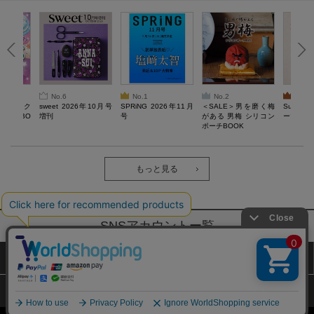
No.6
No.1
No.2
No.3
ろけるスク
sweet 2026年10月号
SPRiNG 2026年11月
＜SALE＞男を磨く梅
Sumikko
ルぷにBO
増刊
号
がある 男梅 シリコン
ーツチャ
ポーチBOOK
もっと見る
SNSアカウントー覧
サイトマップ
公式通販ご利用ガイド
プライバシーポリシー
特定商取引法に基づく表記