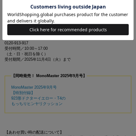
※『MonoMaster』9月号とは付録と表紙が異なります。誌面内容は同一
です
9月号増刊の付録に関するお問い合わせ先
【MonoMaster 9月号増刊 付録対応事務局】
0120-913-917
受付時間／10:00～17:00
（土・日・祝日を除く）
受付期間／2025年11月4日（火）まで
【同時発売！ MonoMaster 2025年9月号】
MonoMaster 2025年9月号
【特別付録】
923形ドクターイエロー・T4の
もっちりヒンヤリクッション
【あわせ買い時の配送について】