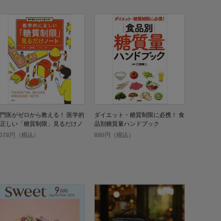
門医がゼロから教える！ 医学的
ダイエット・糖質制限に必携！ 食
正しい「糖質制限」見るだけノ
品別糖質量ハンドブック
ト
,078円（税込）
880円（税込）