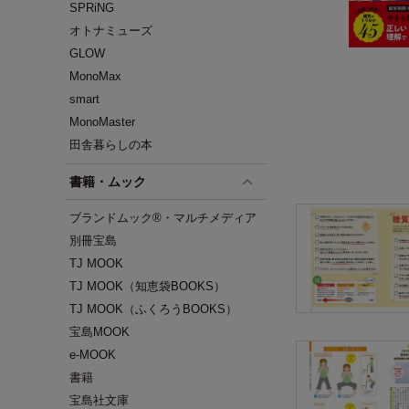
SPRiNG
オトナミューズ
GLOW
MonoMax
smart
MonoMaster
田舎暮らしの本
書籍・ムック
ブランドムック®・マルチメディア
別冊宝島
TJ MOOK
TJ MOOK（知恵袋BOOKS）
TJ MOOK（ふくろうBOOKS）
宝島MOOK
e-MOOK
書籍
宝島社文庫