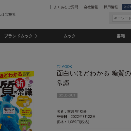
よくあるご質問
会社情報
採用情報
公式
.1 宝島社
ブランドムック
ムック
書籍
TJ MOOK
面白いほどわかる 糖質
常識
SOLD OUT
著者：前川 智 監修
発売日：2022年7月22日
価格：1,089円(税込)