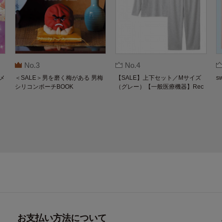
No.3
No.4
メ
＜SALE＞男を磨く梅がある 男梅
【SALE】上下セット／Mサイズ
s
シリコンポーチBOOK
（グレー）【一般医療機器】Rec
overypro Lab. 疲労回復ウェア 長
袖クルーネック・ロングパンツ
お支払い方法について