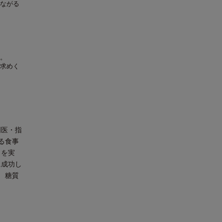
ながる
。
求めく
門医・指
る食事
」を実
に成功し
 糖質