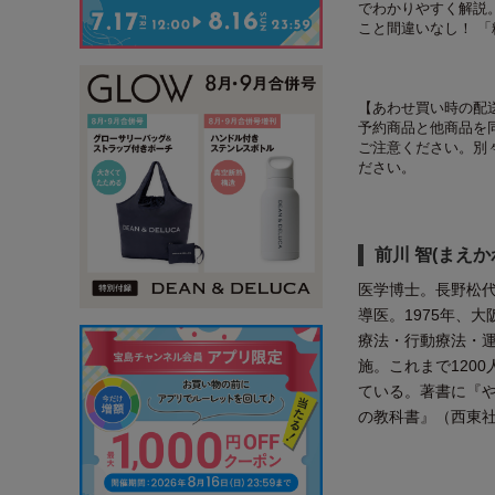
でわかりやすく解説
こと間違いなし！ 
【あわせ買い時の配
予約商品と他商品を
ご注意ください。別
ださい。
前川 智(まえか
医学博士。長野松
導医。1975年、
療法・行動療法・
施。これまで120
ている。著書に『や
の教科書』（西東