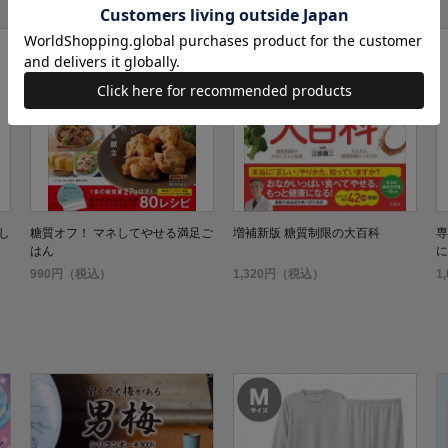
し
糖質オフ！ マネしてやせる満足ご
増補新版 糖質制限の大百科
専
はん
に
ー
990円（税込）
1,320円（税込）
1