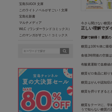
宝島SUGOI 文庫
このライトノベルがすごい！文庫
宝島社新書
マルチメディア
今さら聞けない糖質
正しい理解でダ
WLC（ワンダーランドコミックス）
このマンガがすごい！コミックス
図解で納得！ 糖質の
糖質は100％体に吸
食後2時間後の空腹
有酸素運動で血糖値
糖質ゼロ食品に頼り
糖質はがんや認知症
糖質を摂りすぎると
糖質をテーマに、学
うで知らない糖質の