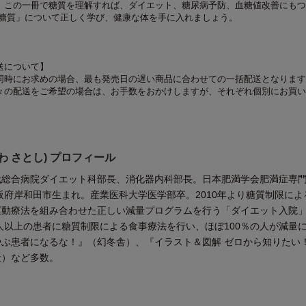
。この一冊で糖質を理解すれば、ダイエット、糖尿病予防、血糖値改善にもつ
「糖質」について正しく学び、健康な体を手に入れましょう。
送について】
同時にお求めの場合、最も発売日の遅い商品に合わせての一括配送となります
々の配送をご希望の場合は、お手数をおかけしますが、それぞれ個別にお買い
わ さとし) プロフィール
代総合病院ダイエット科部長、消化器内科部長。日本肥満学会肥満症専
大阪府岸和田市生まれ。産業医科大学医学部卒。2010年より糖質制限によ
運動療法を組み合わせた正しい減量プログラムを行う「ダイエット入院
0人以上の患者に糖質制限による食事療法を行い、ほぼ100％の人が減量
ぶ患者になるな！』（幻冬舎）、『イラスト＆図解 ゼロから知りたい！
社）など多数。