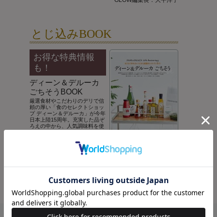
GLOW編集長：大平洋子
とじ込みBOOK
お得な特典情報
も！
ディーン＆デルーカ
ごちそうBOOK
厳選食材やこだわりのデリで信
頼の厚い「食のセレクトショッ
プ ディーン＆デルーカ」が今年
日本上陸15周年。充実した品ぞ
ろえの中から、人気調味料を使
った夏を楽しむレシピや話題の
レストランまで“食するよろこ
び”をかなえる最新トピックスを
お届け。