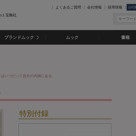
よくあるご質問
会社情報
採用情報
公式
.1 宝島社
ブランドムック
ムック
書籍
きはいつだって自分の内側にある
号
特別付録