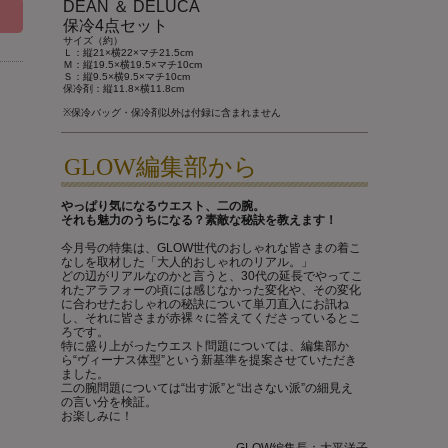
DEAN ＆ DELUCA
保冷4点セット
サイズ（約）
Ｌ：縦21×横22×マチ21.5cm
Ｍ：縦19.5×横19.5×マチ10cm
Ｓ：縦9.5×横9.5×マチ10cm
保冷剤：縦11.8×横11.8cm
※保冷バッグ・保冷剤以外は付録に含まれません
GLOW編集部から
やっぱり気になるウエスト、二の腕。
それも魅力のうちになる？素敵な秘訣を教えます！
今月号の特集は、GLOW世代のおしゃれな皆さまの着こ
なしを取材した「大人的おしゃれのリアル。」
どの辺がリアルなのかと言うと、30代の延長でやってこ
れたアラフォーの頃には感じなかった変化や、その変化
に合わせたおしゃれの秘訣について単刀直入にお訊ね
し、それに皆さまが赤裸々に答えてくださっているとこ
ろです。
特に盛り上がったウエスト問題については、編集部か
ら“ヴィーナス体型”という新基準を提案させていただき
ました。
二の腕問題については“出す派”と“出さない派”の細見え
の言い分を検証。
お楽しみに！