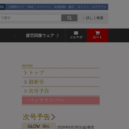
通販
ご利用ガイド
FAQ
マイページ
会員登録・修正
ログイン
ログアウト
詳しく検索
疲労回復ウェア
メルマガ
カート
次号予告
2026年8月28日(金)発売