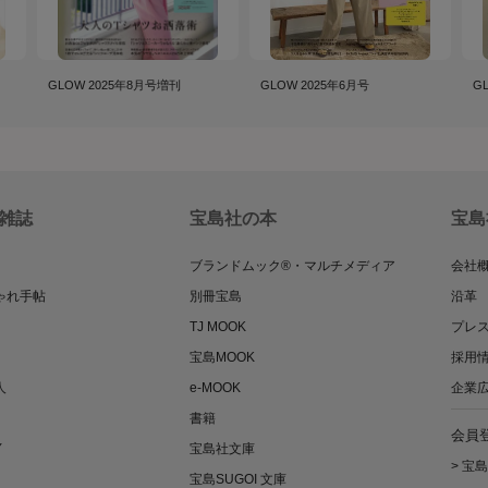
GLOW 2025年8月号増刊
GLOW 2025年6月号
G
雑誌
宝島社の本
宝島
ブランドムック®・マルチメディア
会社
ゃれ手帖
別冊宝島
沿革
TJ MOOK
プレ
宝島MOOK
採用
人
e-MOOK
企業
書籍
会員
Y
宝島社文庫
>
宝島
宝島SUGOI 文庫