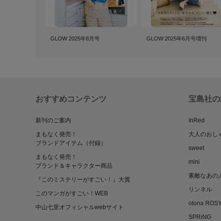
GLOW 2025年8月号
GLOW 2025年6月号増刊
おすすめコンテンツ
宝島社の
新刊のご案内
InRed
まもなく発売！
大人のおし
ブランドアイテム（付録）
sweet
まもなく発売！
mini
ブランド＆キャラクター商品
素敵なあの
『このミステリーがすごい！』大賞
リンネル
このマンガがすごい！WEB
otona ROS
中山七里オフィシャルwebサイト
SPRiNG