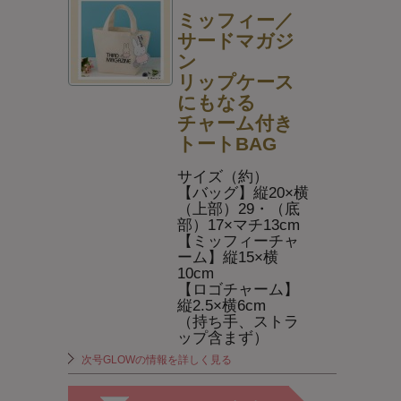
ミッフィー／
サードマガジ
ン
リップケース
にもなる
チャーム付き
トートBAG
サイズ（約）
【バッグ】縦20×横
（上部）29・（底
部）17×マチ13cm
【ミッフィーチャ
ーム】縦15×横
10cm
【ロゴチャーム】
縦2.5×横6cm
（持ち手、ストラ
ップ含まず）
次号GLOWの情報を詳しく見る