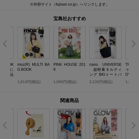
※外部サイト（fujisan.co.jp）へリンクします。
宝島社おすすめ
いBOOK
moz(R) MULTI BA
PINK HOUSE 201
nano UNIVERSE
TRF 
 無限に
G BOOK
9
超軽量キルティ
ゥ・ダ
だれ込
ング BIGトートバ
DVD B
い金運引
ッグBOOK
TOP ED
込)
1,814円(税込)
1,998円(税込)
2,138円(税込)
1,058
K
関連商品