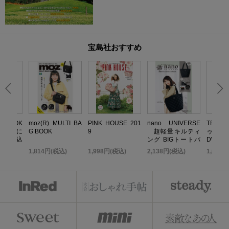
宝島社おすすめ
いBOOK
moz(R) MULTI BA
PINK HOUSE 201
nano UNIVERSE
TRF 
 無限に
G BOOK
9
超軽量キルティ
ゥ・ダ
だれ込
ング BIGトートバ
DVD B
い金運引
ッグBOOK
TOP ED
込)
1,814円(税込)
1,998円(税込)
2,138円(税込)
1,058
K