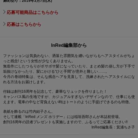
締め切り：2019年3月7日(木)
応募可能商品はこちらから
応募はこちらから
InRed編集部から
ファッションは気負わない、洒落た雰囲気を纏いながらもヘアスタイルがちょ
っと残念! という女性が少なくありません。
無造作にしたつもりがボサボサ髪になっていたり、まとめ髪の崩し方が下手で
垢抜けなかったり、髪にかける“ひと手間”が意外と難しい……。
今月の巻頭特集は、そんな残念ヘアを見直して、洗練されたヘアスタイルにな
れる方法をお届けします。
付録は創刊16周年を記念して、豪華なリュックを作りました！
キャンバス風の生地ですが、カジュアルすぎないデザインなので、仕事にも使
えます。電車の中など背負えない時はトートのように手提げできるのも特徴。
表紙を飾るのは竹内結子さん。
そして連載「InRed メンズ ホリデー」には稲垣吾郎さんが本誌初登場。
創刊16周年の読者プレゼントも実施しますので、ふるってご応募ください!!
InRed編集長：箕浦ちさ子