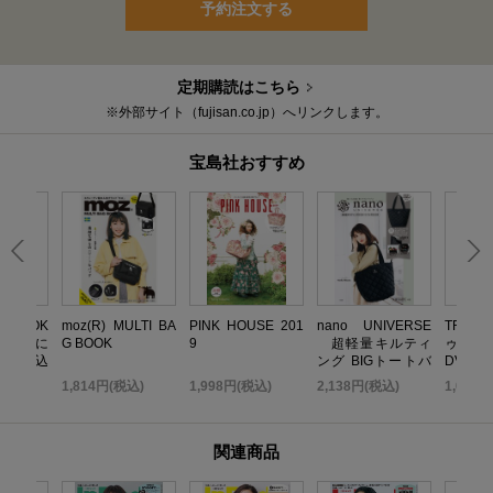
予約注文する
定期購読はこちら
※外部サイト（fujisan.co.jp）へリンクします。
宝島社おすすめ
いBOOK
moz(R) MULTI BA
PINK HOUSE 201
nano UNIVERSE
TRF 
 無限に
G BOOK
9
超軽量キルティ
ゥ・ダ
だれ込
ング BIGトートバ
DVD B
い金運引
ッグBOOK
TOP ED
込)
1,814円(税込)
1,998円(税込)
2,138円(税込)
1,058
K
関連商品