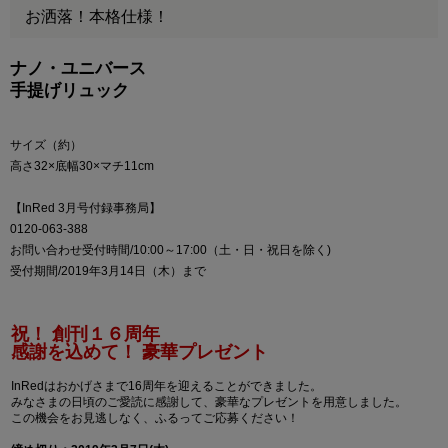
お洒落！本格仕様！
ナノ・ユニバース
手提げリュック
サイズ（約）
高さ32×底幅30×マチ11cm
【InRed 3月号付録事務局】
0120-063-388
お問い合わせ受付時間/10:00～17:00（土・日・祝日を除く)
受付期間/2019年3月14日（木）まで
祝！ 創刊１６周年
感謝を込めて！ 豪華プレゼント
InRedはおかげさまで16周年を迎えることができました。
みなさまの日頃のご愛読に感謝して、豪華なプレゼントを用意しました。
この機会をお見逃しなく、ふるってご応募ください！