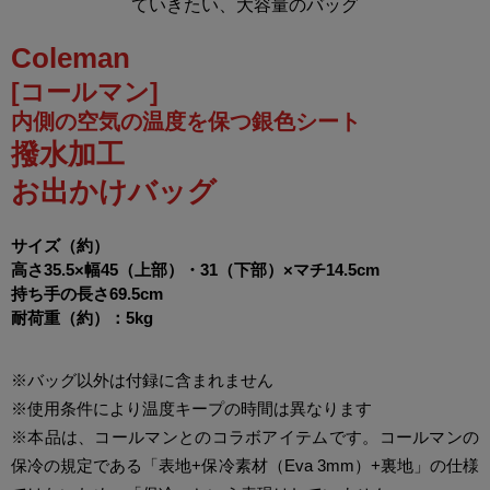
ていきたい、大容量のバッグ
Coleman
[コールマン]
内側の空気の温度を保つ銀色シート
撥水加工
お出かけバッグ
サイズ（約）
高さ35.5×幅45（上部）・31（下部）×マチ14.5cm
持ち手の長さ69.5cm
耐荷重（約）：5kg
※バッグ以外は付録に含まれません
※使用条件により温度キープの時間は異なります
※本品は、コールマンとのコラボアイテムです。コールマンの
保冷の規定である「表地+保冷素材（Eva 3mm）+裏地」の仕様