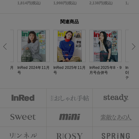
い金運引
ッグBOOK
TOP ED
込)
1,814円(税込)
1,998円(税込)
2,138円(税込)
1,058
K
関連商品
024年4月
InRed 2024年11月
InRed 2025年11月
InRed 2025年8・9
InRed
号
号
月号合併号
0円シ
テルラ
リア