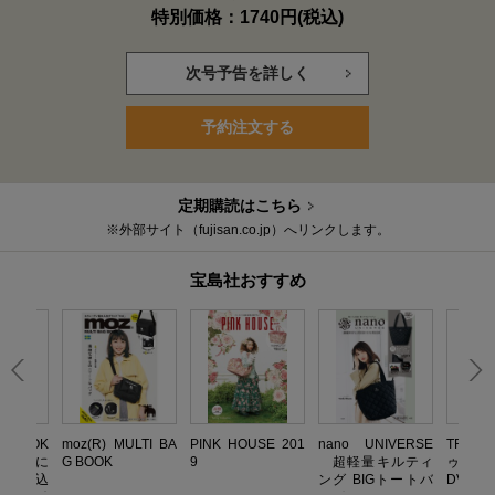
特別価格：1740円(税込)
次号予告を詳しく
予約注文する
定期購読はこちら
※外部サイト（fujisan.co.jp）へリンクします。
宝島社おすすめ
いBOOK
moz(R) MULTI BA
PINK HOUSE 201
nano UNIVERSE
TRF 
 無限に
G BOOK
9
超軽量キルティ
ゥ・ダ
だれ込
ング BIGトートバ
DVD B