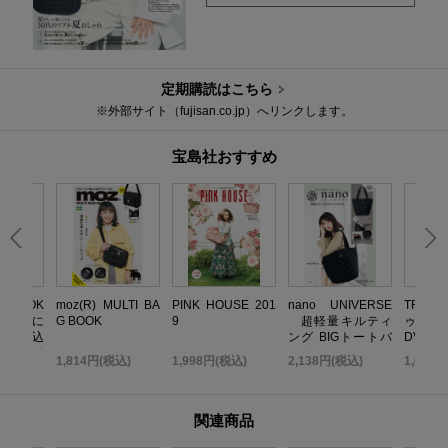
定期購読はこちら
※外部サイト（fujisan.co.jp）へリンクします。
宝島社おすすめ
いBOOK
moz(R) MULTI BA
PINK HOUSE 201
nano UNIVERSE
TRF 
 無限に
G BOOK
9
超軽量キルティ
ゥ・ダ
だれ込
ング BIGトートバ
DVD B
い金運引
ッグBOOK
TOP ED
込)
1,814円(税込)
1,998円(税込)
2,138円(税込)
1,058
K
関連商品