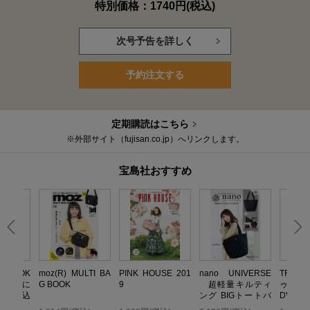
特別価格：1740円(税込)
次号予告を詳しく
予約注文する
定期購読はこちら
※外部サイト（fujisan.co.jp）へリンクします。
宝島社おすすめ
いBOOK
moz(R) MULTI BA
PINK HOUSE 201
nano UNIVERSE
TRF 
 無限に
G BOOK
9
超軽量キルティ
ゥ・ダ
だれ込
ング BIGトートバ
DVD B
い金運引
ッグBOOK
TOP ED