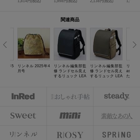
込)
1,814円(税込)
1,998円(税込)
2,138円(税込)
1,058
K
関連商品
025年5
リンネル 2025年4
リンネル編集部監
リンネル編集部監
リンネル
月号
修 ランドセル見え
修 ランドセル見え
aster
するリュック LEA
するリュック LEA
たい
FY ブラック
FY カーキ
う！ 心
の日記